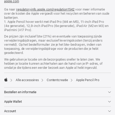
apple.com
(wordt
in
Ga naar
regulatoryinfo.apple.com/regulation1542
nieuw
(wordt
voor meer informatie
over de kosten die Apple vergoedt voor het recyclen en beheren van oude
venster
in
batterijen.
geopend)
nieuw
1. Apple Pencil hover werkt met iPad Pro (M4 en M5), 11‑inch iPad Pro
venster
(4e generatie), 12,9‑inch iPad Pro (6e generatie), iPad Air (M2 en M3) en
geopend)
iPad mini (A17 Pro).
De prijzen zijn inclusief btw (21%) en eventuele van toepassing zijnde
verwijderingsbijdragen, maar exclusief leveringskosten (tenzij anders
vermeld). Op het bestelformulier zie je het btw-bedrag en, indien van
toepassing, de verwijderingsbijdrage voor de producten die je hebt
geselecteerd.
We gebruiken je locatie om de bezorgopties sneller te laten zien. We
hebben je locatie kunnen achterhalen aan de hand van je IP-adres, of
omdat je die tijdens een eerder bezoek aan Apple al hebt ingevuld.
Alle accessoires
Content­creatie
Apple Pencil Pro
Apple
Bestellen en informatie
Apple Wallet
Account