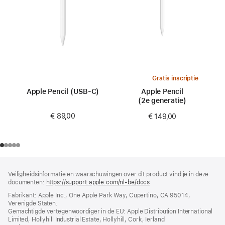
Gratis inscriptie
Apple Pencil (USB-C)
Apple Pencil
(2e generatie)
€ 89,00
€ 149,00
Voettekst
voetnoten
Veiligheidsinformatie en waarschuwingen over dit product vind je in deze
documenten:
https://support.apple.com/nl-be/docs
(wordt
in
Fabrikant: Apple Inc., One Apple Park Way, Cupertino, CA 95014,
nieuw
Verenigde Staten.
venster
Gemachtigde vertegenwoordiger in de EU: Apple Distribution International
geopend)
Limited, Hollyhill Industrial Estate, Hollyhill, Cork, Ierland