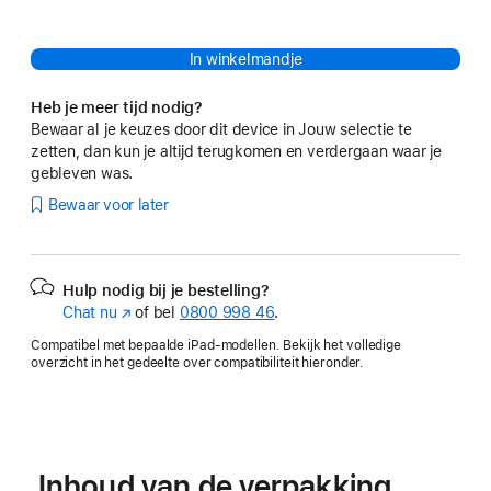
In winkelmandje
Heb je meer tijd nodig?
Bewaar al je keuzes door dit device in Jouw selectie te
zetten, dan kun je altijd terugkomen en verdergaan waar je
gebleven was.
Bewaar voor later
Hulp nodig bij je bestelling?
Chat nu
(Wordt
of bel
0800 998 46
.
in
Compatibel met bepaalde iPad-modellen. Bekijk het volledige
nieuw
overzicht in het gedeelte over compatibiliteit hieronder.
venster
geopend)
Inhoud van de verpakking