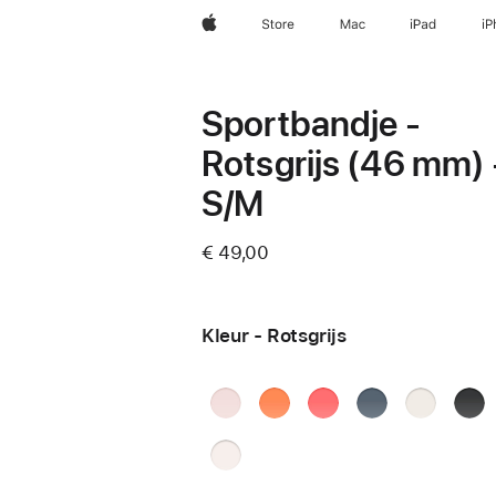
Apple
Store
Mac
iPad
iP
Sportbandje -
Rotsgrijs (46 mm) 
S/M
€ 49,00
Kleur - Rotsgrijs
Zachtroze
Mandarijn
Guaveroze
Ankerblauw
Sterrenlich
Zwar
Rotsg
Rosé