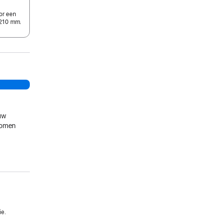
or een
-210 mm.
uw
gkomen
ie.