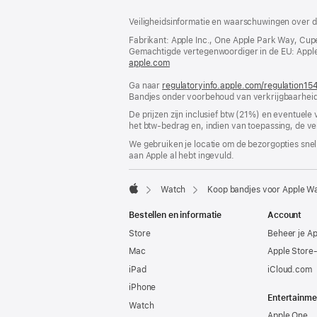
Voettekst
voetnoten
Veiligheidsinformatie en waarschuwingen over d
Fabrikant: Apple Inc., One Apple Park Way, Cup
Gemachtigde vertegenwoordiger in de EU: Apple Dis
apple.com
(wordt
in
Ga naar
regulatoryinfo.apple.com/regulation15
nieuw
Bandjes onder voorbehoud van verkrijgbaarheid
venster
geopend)
De prijzen zijn inclusief btw (21%) en eventuele
het btw-bedrag en, indien van toepassing, de ve
We gebruiken je locatie om de bezorgopties snell
aan Apple al hebt ingevuld.
Watch
Koop bandjes voor Apple W
Apple
Bestellen en informatie
Account
Store
Beheer je A
Mac
Apple Store
iPad
iCloud.com
iPhone
Entertainme
Watch
Apple One