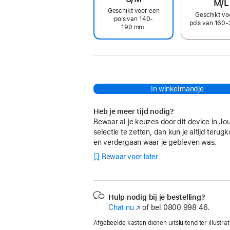
M/L
Geschikt voor een
Geschikt vo
pols van 140-
pols van 160
190 mm.
In winkelmandje
Heb je meer tijd nodig?
Bewaar al je keuzes door dit device in Jo
selectie te zetten, dan kun je altijd teru
en verdergaan waar je gebleven was.
Bewaar voor later
Hulp nodig bij je bestelling?
Chat nu
(Wordt
of bel
0800 998 46.
in
Afgebeelde kasten dienen uitsluitend ter illustrat
nieuw