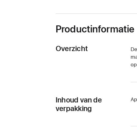
venster
geopend)
Productinformatie
Overzicht
De
ma
op
Inhoud van de
Ap
verpakking