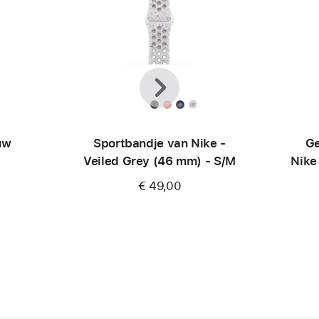
Vorige
Volgende
e
uw
Sportbandje van Nike -
Ge
Veiled Grey (46 mm) - S/M
Nike
€ 49,00