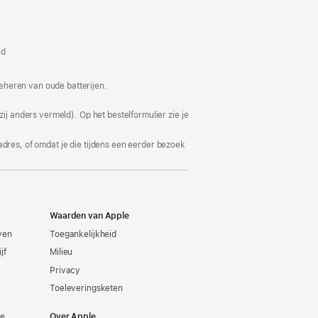
dt
w
nd
ter
end)
eheren van oude batterijen.
ij anders vermeld). Op het bestelformulier zie je
adres, of omdat je die tijdens een eerder bezoek
Waarden van Apple
even
Toegankelijkheid
jf
Milieu
Privacy
Toeleveringsketen
ie
Over Apple