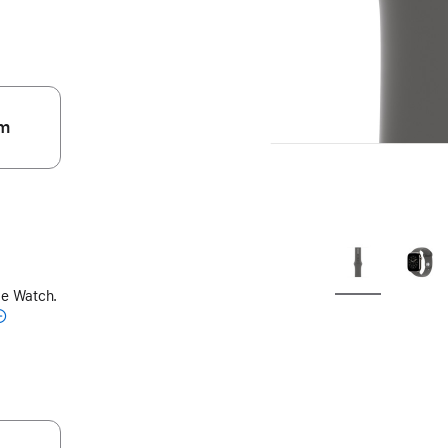
m
le Watch.