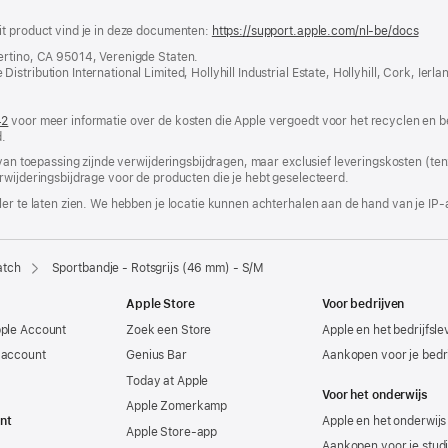
it product vind je in deze documenten:
https://support.apple.com/nl-be/docs
(wor
in
ertino, CA 95014, Verenigde Staten.
nieu
tribution International Limited, Hollyhill Industrial Estate, Hollyhill, Cork, Ierla
vens
geop
42
(wordt
voor meer informatie over de kosten die Apple vergoedt voor het recyclen en b
.
in
nieuw
 van toepassing zijnde verwijderingsbijdragen, maar exclusief leveringskosten (tenz
venster
rwijderingsbijdrage voor de producten die je hebt geselecteerd.
geopend)
er te laten zien. We hebben je locatie kunnen achterhalen aan de hand van je IP-
atch
Sportbandje - Rotsgrijs (46 mm) - S/M
Apple Store
Voor bedrijven
pple Account
Zoek een Store
Apple en het bedrijfsl
-account
Genius Bar
Aankopen voor je bedri
Today at Apple
Voor het onderwijs
Apple Zomerkamp
nt
Apple en het onderwijs
Apple Store-app
Aankopen voor je stud