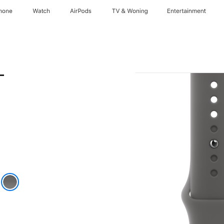
hone
Watch
AirPods
TV & Woning
Entertainment
-
t
t
rijs