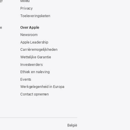
jf
Milieu
Privacy
Toeleveringsketen
ie
Over Apple
Newsroom
Apple Leadership
Carrièremogelijkheden
Wettelijke Garantie
Investeerders
Ethiek en naleving
Events
Werkgelegenheid in Europa
Contact opnemen
België