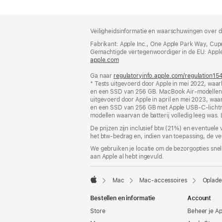
Voettekst
voetnoten
Veiligheidsinformatie en waarschuwingen over d
Fabrikant: Apple Inc., One Apple Park Way, Cup
Gemachtigde vertegenwoordiger in de EU: Apple Dis
apple.com
(wordt
in
Ga naar
regulatoryinfo.apple.com/regulation15
nieuw
* Tests uitgevoerd door Apple in mei 2022, wa
venster
en een SSD van 256 GB. MacBook Air-modellen
geopend)
uitgevoerd door Apple in april en mei 2023, w
en een SSD van 256 GB met Apple USB‑C-licht
modellen waarvan de batterij volledig leeg was. 
De prijzen zijn inclusief btw (21%) en eventuele
het btw-bedrag en, indien van toepassing, de ve
We gebruiken je locatie om de bezorgopties snell
aan Apple al hebt ingevuld.
Mac
Mac-accessoires
Oplade
Apple
Bestellen en informatie
Account
Store
Beheer je A