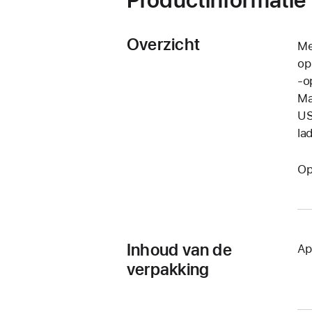
Overzicht
Me
op
‑o
Ma
US
la
Op
Inhoud van de
Ap
verpakking