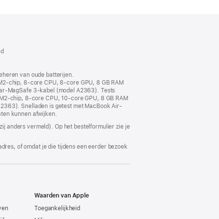
dt
w
nd
ter
end)
eheren van oude batterijen.
le M2‑chip, 8‑core CPU, 8‑core GPU, 8 GB RAM
ar-MagSafe 3-kabel (model A2363). Tests
ple M2‑chip, 8‑core CPU, 10‑core GPU, 8 GB RAM
363). Snelladen is getest met MacBook Air-
taten kunnen afwijken.
ij anders vermeld). Op het bestelformulier zie je
adres, of omdat je die tijdens een eerder bezoek
Waarden van Apple
even
Toegankelijkheid