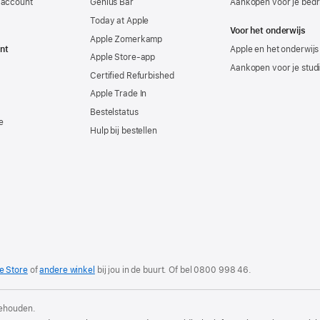
-account
Genius Bar
Aankopen voor je bedri
Today at Apple
Voor het onderwijs
Apple Zomerkamp
nt
Apple en het onderwijs
Apple Store-app
Aankopen voor je stud
Certified Refurbished
Apple Trade In
Bestelstatus
e
Hulp bij bestellen
e Store
of
andere winkel
bij jou in de buurt. Of
bel
0800 998 46
.
behouden.