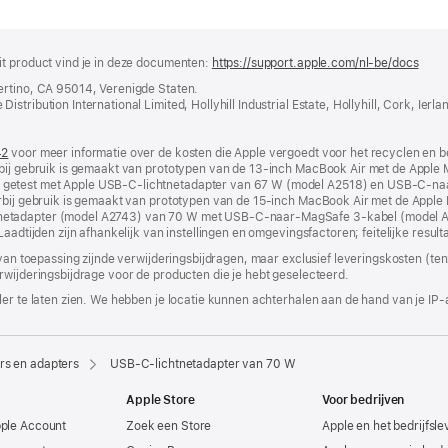
it product vind je in deze documenten:
https://support.apple.com/nl-be/docs
(wor
in
ertino, CA 95014, Verenigde Staten.
nieu
tribution International Limited, Hollyhill Industrial Estate, Hollyhill, Cork, Ierla
vens
geop
42
(wordt
voor meer informatie over de kosten die Apple vergoedt voor het recyclen en b
arbij gebruik is gemaakt van prototypen van de 13‑inch MacBook Air met de App
in
 getest met Apple USB‑C-lichtnetadapter van 67 W (model A2518) en USB‑C-na
nieuw
aarbij gebruik is gemaakt van prototypen van de 15‑inch MacBook Air met de Ap
venster
netadapter (model A2743) van 70 W met USB‑C-naar-MagSafe 3-kabel (model A2
geopend)
Laadtijden zijn afhankelijk van instellingen en omgevingsfactoren; feitelijke resul
 van toepassing zijnde verwijderingsbijdragen, maar exclusief leveringskosten (tenz
rwijderingsbijdrage voor de producten die je hebt geselecteerd.
er te laten zien. We hebben je locatie kunnen achterhalen aan de hand van je IP-
rs en adapters
USB‑C-lichtnetadapter van 70 W
Apple Store
Voor bedrijven
pple Account
Zoek een Store
Apple en het bedrijfsl