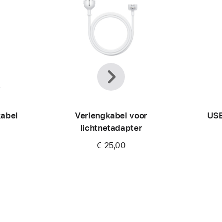
Vorige
Volgende
e
abel
Verlengkabel voor
USB
lichtnetadapter
€ 25,00