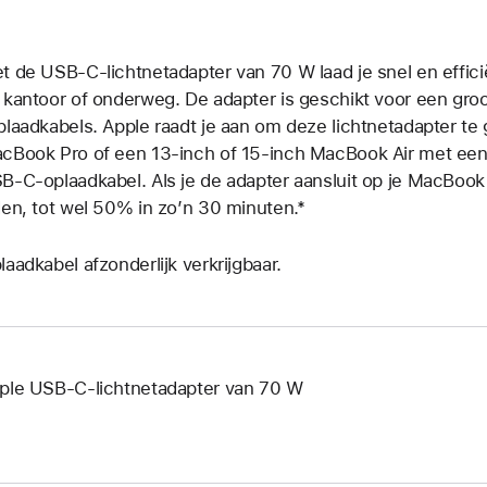
t de USB‑C-lichtnetadapter van 70 W laad je snel en efficië
 kantoor of onderweg. De adapter is geschikt voor een gro
plaadkabels. Apple raadt je aan om deze lichtnet­adapter t
cBook Pro of een 13‑inch of 15‑inch MacBook Air met ee
B‑C-oplaad­kabel. Als je de adapter aansluit op je MacBook 
den, tot wel 50% in zo’n 30 minuten.*
laadkabel afzonderlijk verkrijgbaar.
ple USB‑C-lichtnetadapter van 70 W