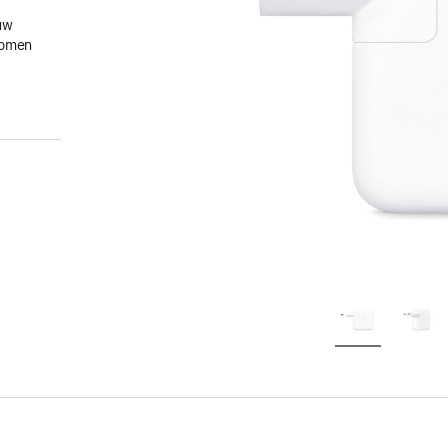
uw
gkomen