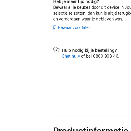
Heb je meer tijd nodig?
Bewaar al je keuzes door dit device in Jo
selectie te zetten, dan kun je altijd teru
en verdergaan waar je gebleven was.
Bewaar voor later
Hulp nodig bij je bestelling?
Chat nu
(Wordt
of bel
0800 998 46.
in
nieuw
venster
geopend)
Productinformatie