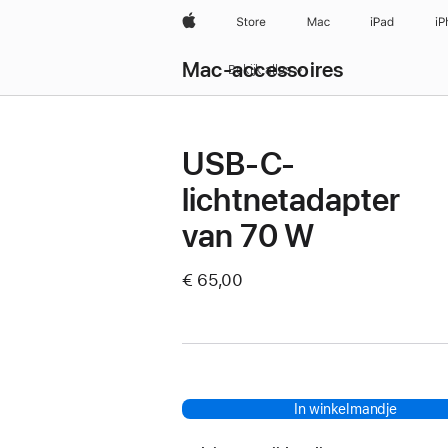
Apple
Store
Mac
iPad
iP
Mac-accessoires
Bekijk alles
USB‑C-
lichtnetadapter
van 70 W
€ 65,00
In winkelmandje