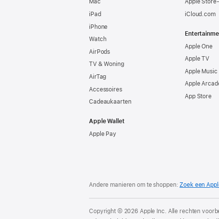
Mac
Apple Store
iPad
iCloud.com
iPhone
Entertainme
Watch
Apple One
AirPods
Apple TV
TV & Woning
Apple Music
AirTag
Apple Arcad
Accessoires
App Store
Cadeaukaarten
Apple Wallet
Apple Pay
Andere manieren om te shoppen:
Zoek een Appl
Copyright © 2026 Apple Inc. Alle rechten voor