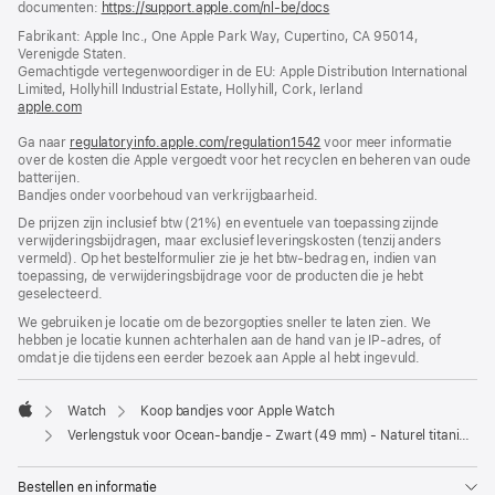
documenten:
https://support.apple.com/nl-be/docs
(wordt
in
Fabrikant: Apple Inc., One Apple Park Way, Cupertino, CA 95014,
nieuw
Verenigde Staten.
venster
Gemachtigde vertegenwoordiger in de EU: Apple Distribution International
geopend)
Limited, Hollyhill Industrial Estate, Hollyhill, Cork, Ierland
apple.com
(wordt
in
Ga naar
regulatoryinfo.apple.com/regulation1542
nieuw
(wordt
voor meer informatie
over de kosten die Apple vergoedt voor het recyclen en beheren van oude
venster
in
batterijen.
geopend)
nieuw
Bandjes onder voorbehoud van verkrijgbaarheid.
venster
geopend)
De prijzen zijn inclusief btw (21%) en eventuele van toepassing zijnde
verwijderingsbijdragen, maar exclusief leveringskosten (tenzij anders
vermeld). Op het bestelformulier zie je het btw-bedrag en, indien van
toepassing, de verwijderingsbijdrage voor de producten die je hebt
geselecteerd.
We gebruiken je locatie om de bezorgopties sneller te laten zien. We
hebben je locatie kunnen achterhalen aan de hand van je IP-adres, of
omdat je die tijdens een eerder bezoek aan Apple al hebt ingevuld.
Watch
Koop bandjes voor Apple Watch
Apple
Verlengstuk voor Ocean-bandje - Zwart (49 mm) - Naturel titanium
Bestellen en informatie