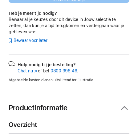
Heb je meer tijd nodig?
Bewaar al je keuzes door dit device in Jouw selectie te
zetten, dan kun je altijd terugkomen en verdergaan waar je
gebleven was.
Bewaar voor later
Hulp nodig bij je bestelling?
Chat nu
(Wordt
of bel
0800 998 46
.
in
Afgebeelde kasten dienen uitsluitend ter illustratie.
nieuw
venster
geopend)
Productinformatie
Overzicht