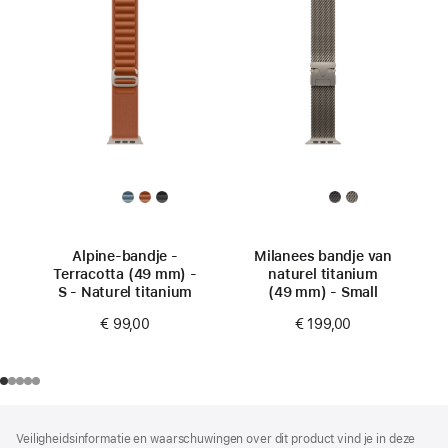
Alpine-bandje -
Milanees bandje van
Terracotta (49 mm) -
naturel titanium
S - Naturel titanium
(49 mm) - Small
€ 99,00
€ 199,00
Voettekst
voetnoten
Veiligheidsinformatie en waarschuwingen over dit product vind je in deze