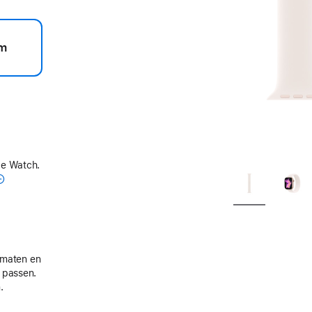
m
le Watch.
e maten en
 passen.
.