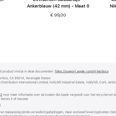
Ankerblauw (42 mm) - Maat 0
Ni
€ 99,00
it product vind je in deze documenten:
https://support.apple.com/nl-be/docs
(wor
in
ertino, CA 95014, Verenigde Staten.
nieu
tribution International Limited, Hollyhill Industrial Estate, Hollyhill, Cork, Ierla
vens
geop
42
(wordt
voor meer informatie over de kosten die Apple vergoedt voor het recyclen en b
Series 4 of nieuwer.
in
nieuw
.
venster
geopend)
 van toepassing zijnde verwijderingsbijdragen, maar exclusief leveringskosten (tenz