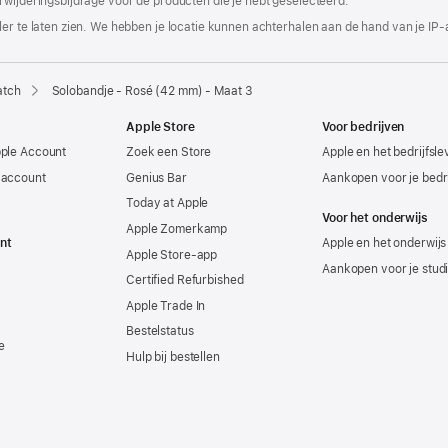
rwijderingsbijdrage voor de producten die je hebt geselecteerd.
er te laten zien. We hebben je locatie kunnen achterhalen aan de hand van je IP-
atch
Solobandje - Rosé (42 mm) - Maat 3
Apple Store
Voor bedrijven
pple Account
Zoek een Store
Apple en het bedrijfsl
-account
Genius Bar
Aankopen voor je bedri
Today at Apple
Voor het onderwijs
Apple Zomerkamp
nt
Apple en het onderwijs
Apple Store-app
Aankopen voor je stud
Certified Refurbished
Apple Trade In
Bestelstatus
e
Hulp bij bestellen