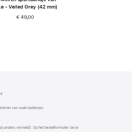
ke - Veiled Grey (42 mm)
€ 49,00
dt
w
nd
ter
end)
eheren van oude batterijen.
ij anders vermeld). Op het bestelformulier zie je