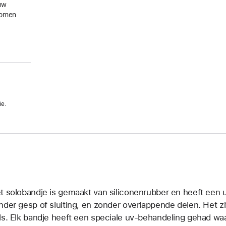
uw
gkomen
ie.
t solobandje is gemaakt van siliconenrubber en heeft een u
nder gesp of sluiting, en zonder overlappende delen. Het zit
ls. Elk bandje heeft een speciale uv-behandeling gehad waa