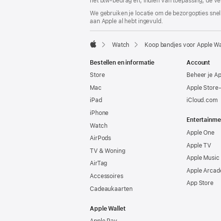
het btw-bedrag en, indien van toepassing, de ve
We gebruiken je locatie om de bezorgopties snell
aan Apple al hebt ingevuld.
Watch
Koop bandjes voor Apple W
Apple
Bestellen en informatie
Account
Store
Beheer je A
Mac
Apple Store
iPad
iCloud.com
iPhone
Entertainme
Watch
Apple One
AirPods
Apple TV
TV & Woning
Apple Music
AirTag
Apple Arcad
Accessoires
App Store
Cadeaukaarten
Apple Wallet