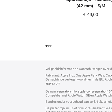
(42 mm) - S/M
€ 49,00
Voettekst
voetnoten
Veiligheidsinformatie en waarschuwingen over d
Fabrikant: Apple Inc., One Apple Park Way, Cup
Gemachtigde vertegenwoordiger in de EU: Apple Dis
apple.com
(wordt
in
Ga naar
regulatoryinfo.apple.com/regulation15
nieuw
Compatibel met Apple Watch SE en Apple Watch 
venster
geopend)
Bandjes onder voorbehoud van verkrijgbaarheid
De prijzen zijn inclusief btw (21%) en eventuele