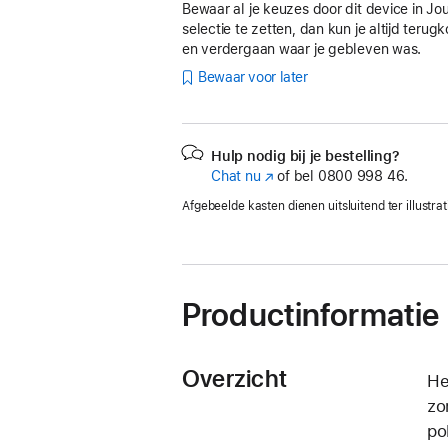
Bewaar al je keuzes door dit device in Jo
selectie te zetten, dan kun je altijd teru
en verdergaan waar je gebleven was.
Bewaar voor later
Hulp nodig bij je bestelling?
Chat nu
(Wordt
of bel
0800 998 46.
in
Afgebeelde kasten dienen uitsluitend ter illustrat
nieuw
venster
geopend)
Productinformatie
Overzicht
He
zo
po