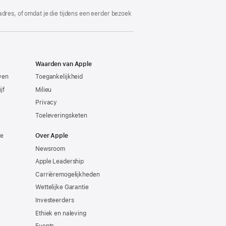
adres, of omdat je die tijdens een eerder bezoek
Waarden van Apple
even
Toegankelijkheid
jf
Milieu
Privacy
Toeleveringsketen
ie
Over Apple
Newsroom
Apple Leadership
Carrièremogelijkheden
Wettelijke Garantie
Investeerders
Ethiek en naleving