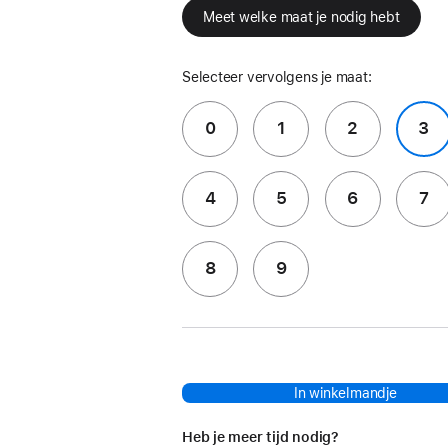
Meet welke maat je nodig hebt
Selecteer vervolgens je maat:
0
1
2
3
4
5
6
7
8
9
In winkelmandje
Heb je meer tijd nodig?