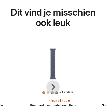
Dit vind je misschien
ook leuk
Vorige
Volgende
e
+ 1 andere
Alleen bij Apple
jn
Gevlochten solobandje -
Ge