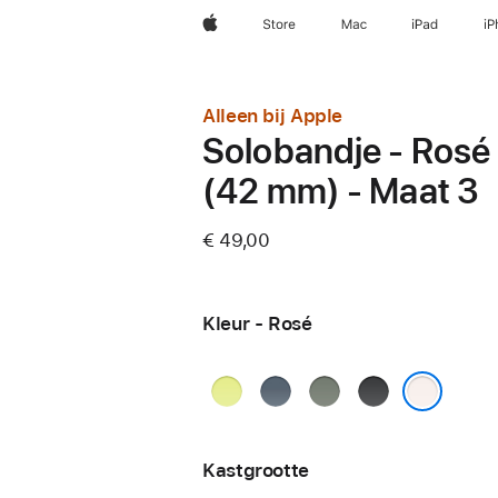
Apple
Store
Mac
iPad
iP
Alleen bij Apple
Solobandje - Rosé
(42 mm) - Maat 3
€ 49,00
Kleur - Rosé
Neongeel
Ankerblauw
Groengrijs
Zwart
Rosé
Kastgrootte