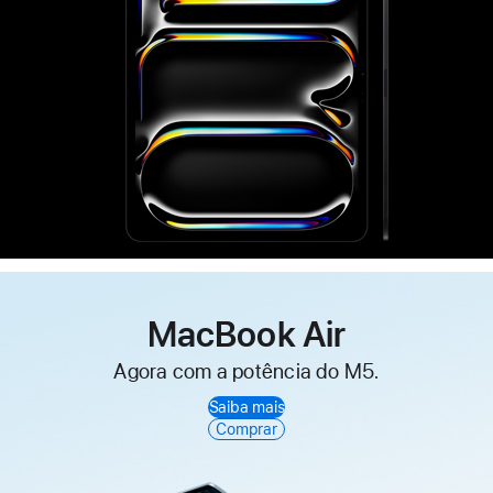
MacBook Air
Agora com a potência do M5.
Saiba mais
Comprar