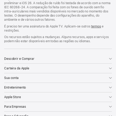
preliminar e iOS 26. A redução de ruído foi testada de acordo com a norma
Silo
Lucky
Sugar
Cabo
O
IEC 60268-24. A comparação foi feita com os fones de ouvido sem fio
do
Segredo
intra-auriculares mais vendidos disponíveis no mercado no momento dos
testes. O desempenho depende das configurações do aparelho, do
Medo
de
ambiente e de vários outros fatores.
Widow's
É preciso ter uma assinatura do Apple TV. Aplicam-se outros
termos
e
Bay
restrições.
Os recursos estão sujeitos a mudanças. Alguns recursos, apps e serviços
podem não estar disponíveis em todas as regiões ou idiomas.
Descobrir e Comprar
Carteira da Apple
Sua conta
Entretenimento
Apple Store
Para Empresas