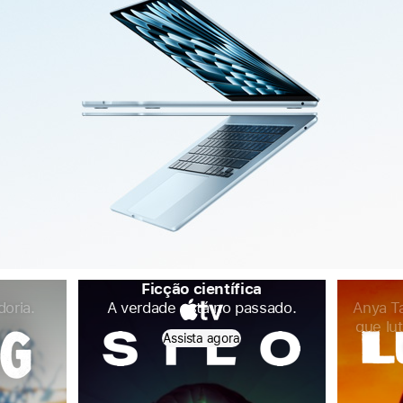
Ficção científica
doria.
A verdade está no passado.
Anya Ta
que lu
Assista agora