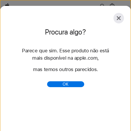
Apple
Acessórios
Procura algo?
Enviar
Parece que sim. Esse produto não está
Explorar
Acessórios
Suporte
Encontrar uma l
mais disponível na apple.com,
mas temos outros parecidos.
Não encontramos nenhum
OK
resultado.
Tente usar outros termos.