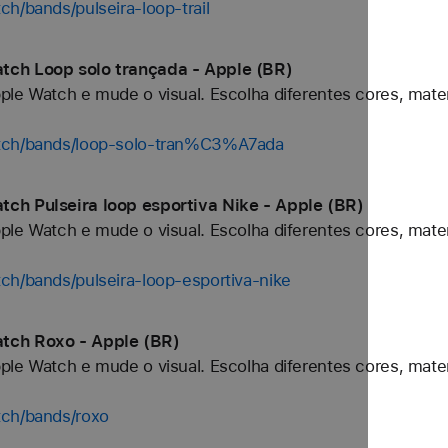
h/bands/pulseira-loop-trail
tch Loop solo trançada - Apple (BR)
ple Watch e mude o visual. Escolha diferentes cores, mater
atch/bands/loop-solo-tran%C3%A7ada
ch Pulseira loop esportiva Nike - Apple (BR)
ple Watch e mude o visual. Escolha diferentes cores, mater
ch/bands/pulseira-loop-esportiva-nike
tch Roxo - Apple (BR)
ple Watch e mude o visual. Escolha diferentes cores, mater
tch/bands/roxo