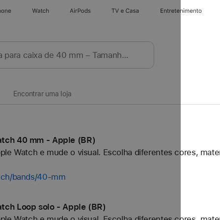
hone
Apple Watch
AirPods
TV e Casa
Entretenimento
Encontrar uma loja
atch 40 mm - Apple (BR)
ple Watch e mude o visual. Escolha diferentes cores, mater
atch/bands/40-mm
tch Loop solo - Apple (BR)
ple Watch e mude o visual. Escolha diferentes cores, mater