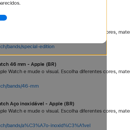
arecidos.
tch/bands/preta
tch Special Edition - Apple (BR)
ple Watch e mude o visual. Escolha diferentes cores, mater
ch/bands/special-edition
atch 46 mm - Apple (BR)
ple Watch e mude o visual. Escolha diferentes cores, mater
atch/bands/46-mm
tch Aço inoxidável - Apple (BR)
ple Watch e mude o visual. Escolha diferentes cores, mater
watch/bands/a%C3%A7o-inoxid%C3%A1vel