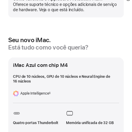
Mo
Oferece suporte técnico e opções adicionais de serviço
m
de hardware. Veja o que está incluído.
Seu novo iMac.
Está tudo como você queria?
iMac Azul com chip M4
CPU de 10 núcleos, GPU de 10 núcleos e Neural Engine de
16 núcleos
Apple Intelligence
§
Nota
de
rodapé
Quatro portas Thunderbolt
Memória unificada de 32 GB