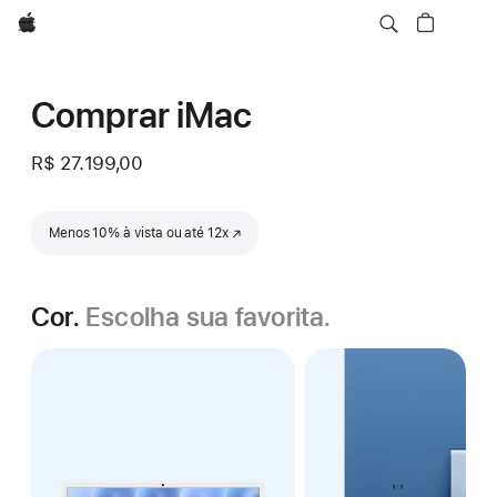
Apple
Comprar iMac
R$ 27.199,00
Menos 10% à vista ou até 12x
(o link abre em uma nova janela)
Cor.
Escolha sua favorita.