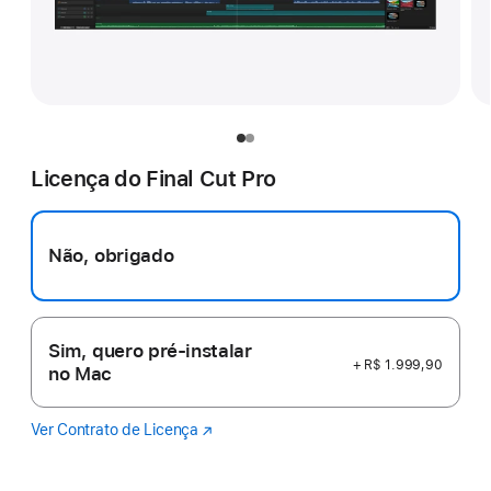
Licença do Final Cut Pro
Não, obrigado
Sim, quero pré-instalar
+ R$ 1.999,90
no Mac
Ver Contrato de Licença
Final
(o
Cut
link
Pro
abre