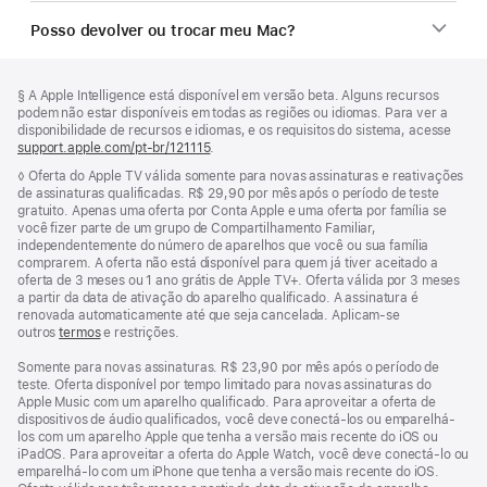
Posso devolver ou trocar meu Mac?
Rodapé
Notas
Nota
§ A Apple Intelligence está disponível em versão beta. Alguns recursos
de
de
podem não estar disponíveis em todas as regiões ou idiomas. Para ver a
rodapé
rodapé
disponibilidade de recursos e idiomas, e os requisitos do sistema, acesse
support.apple.com/pt-br/121115
(o
.
link
Nota
◊ Oferta do Apple TV válida somente para novas assinaturas e reativações
abre
de
de assinaturas qualificadas. R$ 29,90 por mês após o período de teste
em
rodapé
gratuito. Apenas uma oferta por Conta Apple e uma oferta por família se
uma
você fizer parte de um grupo de Compartilhamento Familiar,
nova
independentemente do número de aparelhos que você ou sua família
janela)
comprarem. A oferta não está disponível para quem já tiver aceitado a
oferta de 3 meses ou 1 ano grátis de Apple TV+. Oferta válida por 3 meses
a partir da data de ativação do aparelho qualificado. A assinatura é
renovada automaticamente até que seja cancelada. Aplicam-se
outros
termos
e restrições.
Somente para novas assinaturas. R$ 23,90 por mês após o período de
teste. Oferta disponível por tempo limitado para novas assinaturas do
Apple Music com um aparelho qualificado. Para aproveitar a oferta de
dispositivos de áudio qualificados, você deve conectá-los ou emparelhá-
los com um aparelho Apple que tenha a versão mais recente do iOS ou
iPadOS. Para aproveitar a oferta do Apple Watch, você deve conectá-lo ou
emparelhá-lo com um iPhone que tenha a versão mais recente do iOS.