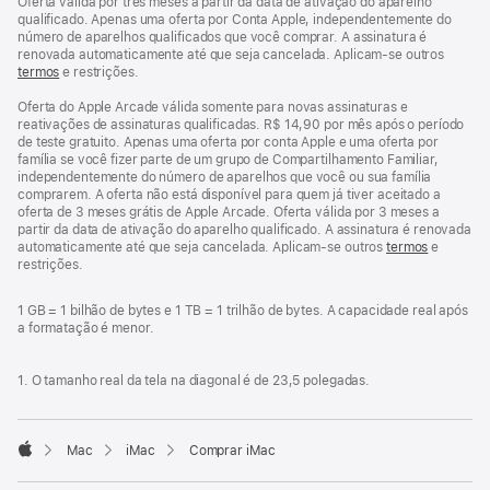
Oferta válida por três meses a partir da data de ativação do aparelho
qualificado. Apenas uma oferta por Conta Apple, independentemente do
número de aparelhos qualificados que você comprar. A assinatura é
renovada automaticamente até que seja cancelada. Aplicam-se outros
termos
e restrições.
Oferta do Apple Arcade válida somente para novas assinaturas e
reativações de assinaturas qualificadas. R$ 14,90 por mês após o período
de teste gratuito. Apenas uma oferta por conta Apple e uma oferta por
família se você fizer parte de um grupo de Compartilhamento Familiar,
independentemente do número de aparelhos que você ou sua família
comprarem. A oferta não está disponível para quem já tiver aceitado a
oferta de 3 meses grátis de Apple Arcade. Oferta válida por 3 meses a
partir da data de ativação do aparelho qualificado. A assinatura é renovada
automaticamente até que seja cancelada. Aplicam-se outros
termos
e
restrições.
1 GB = 1 bilhão de bytes e 1 TB = 1 trilhão de bytes. A capacidade real após
a formatação é menor.
1. O tamanho real da tela na diagonal é de 23,5 polegadas.
Mac
iMac
Comprar iMac
Apple