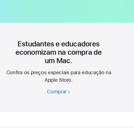
Estudantes e educadores
economizam na compra de
um Mac.
Confira os preços especiais para educação na
Apple Store.
Comprar
Estudantes
e
educadores
economizam
na
compra