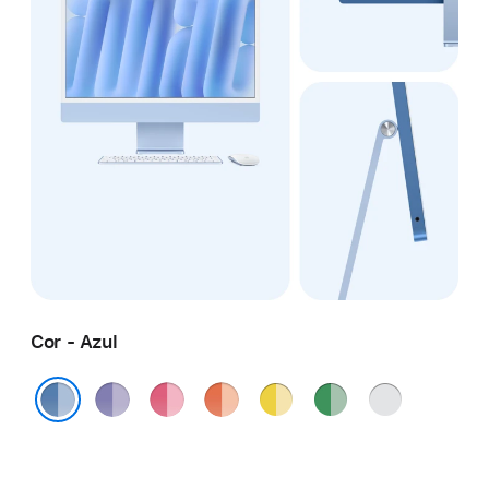
Cor - Azul
Roxo
Rosa
Laranja
Amarelo
Verde
Prateado
Azul