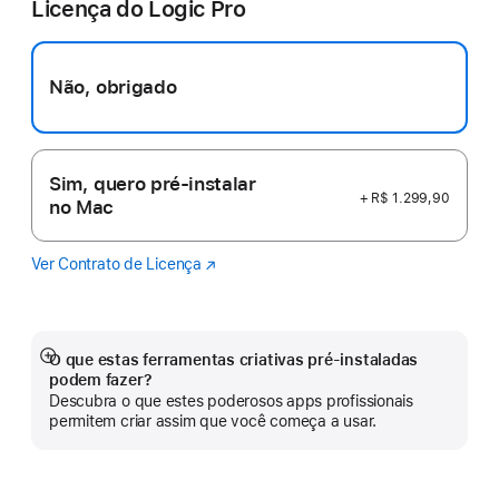
Licença do Logic Pro
em
uma
nova
janela)
Não, obrigado
Sim, quero pré-instalar
+ R$ 1.299,90
no Mac
Ver Contrato de Licença
Logic
(o
Pro
link
abre
em
uma
O que estas ferramentas criativas pré-instaladas
Mostrar
nova
podem fazer?
mais
janela)
Descubra o que estes poderosos apps profissionais
permitem criar assim que você começa a usar.