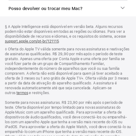
Posso devolver ou trocar meu Mac?
Rodapé
Notas
Nota
§ A Apple Intelligence está disponível em versão beta. Alguns recursos
de
de
podem não estar disponíveis em todas as regiões ou idiomas. Para ver a
rodapé
rodapé
disponibilidade de recursos e idiomas, e os requisitos do sistema, acesse
support.apple.com/pt-br/121115
(o
.
link
Nota
◊ Oferta do Apple TV válida somente para novas assinaturas e reativações
abre
de
de assinaturas qualificadas. R$ 29,90 por mês após o período de teste
em
rodapé
gratuito. Apenas uma oferta por Conta Apple e uma oferta por família se
uma
você fizer parte de um grupo de Compartilhamento Familiar,
nova
independentemente do número de aparelhos que você ou sua família
janela)
comprarem. A oferta não está disponível para quem já tiver aceitado a
oferta de 3 meses ou 1 ano grátis de Apple TV+. Oferta válida por 3 meses
a partir da data de ativação do aparelho qualificado. A assinatura é
renovada automaticamente até que seja cancelada. Aplicam-se
outros
termos
e restrições.
Somente para novas assinaturas. R$ 23,90 por mês após o período de
teste. Oferta disponível por tempo limitado para novas assinaturas do
Apple Music com um aparelho qualificado. Para aproveitar a oferta de
dispositivos de áudio qualificados, você deve conectá-los ou emparelhá-
los com um aparelho Apple que tenha a versão mais recente do iOS ou
iPadOS. Para aproveitar a oferta do Apple Watch, você deve conectá-lo ou
emparelhá-lo com um iPhone que tenha a versão mais recente do iOS.