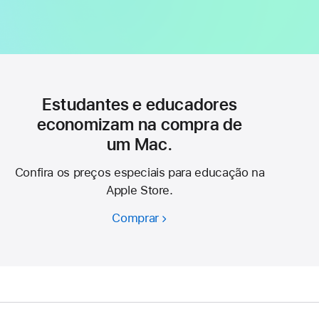
Estudantes e educadores
economizam na compra de
um Mac.
Confira os preços especiais para educação na
Apple Store.
Comprar
Estudantes
e
educadores
economizam
na
compra