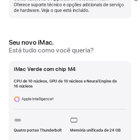
Mo
Oferece suporte técnico e opções adicionais de serviço
m
de hardware. Veja o que está incluído.
Seu novo iMac.
Está tudo como você queria?
iMac Verde com chip M4
CPU de 10 núcleos, GPU de 10 núcleos e Neural Engine de
16 núcleos
Apple Intelligence
§
Nota
de
rodapé
Quatro portas Thunderbolt
Memória unificada de 24 GB