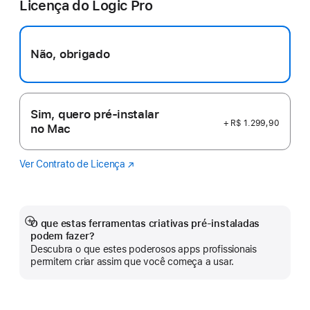
Licença do Logic Pro
em
uma
nova
janela)
Não, obrigado
Sim, quero pré-instalar
+ R$ 1.299,90
no Mac
Ver Contrato de Licença
Logic
(o
Pro
link
abre
em
uma
O que estas ferramentas criativas pré-instaladas
Mostrar
nova
podem fazer?
mais
janela)
Descubra o que estes poderosos apps profissionais
permitem criar assim que você começa a usar.