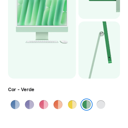
Cor - Verde
Azul
Roxo
Rosa
Laranja
Amarelo
Prateado
Verde