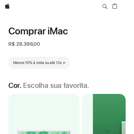
Apple
Comprar iMac
R$ 28.399,00
Menos 10% à vista ou até 12x
(o link abre em uma nova janela)
Cor.
Escolha sua favorita.