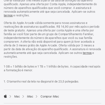
Oferta válida por três meses a partir da data de ativação do aparelho
qualificado. Apenas uma oferta por Conta Apple, independentemente do
número de aparelhos qualificados que você comprar. A assinatura é
renovada automaticamente até que seja cancelada. Aplicam-se outros
termos
e restrições.
Oferta do Apple Arcade válida somente para novas assinaturas e
reativações de assinaturas qualificadas. R$ 14,90 por mês após o período
de teste gratuito. Apenas uma oferta por conta Apple e uma oferta por
família se você fizer parte de um grupo de Compartilhamento Familiar,
independentemente do número de aparelhos que você ou sua família
comprarem. A oferta não está disponível para quem já tiver aceitado a
oferta de 3 meses grátis de Apple Arcade. Oferta válida por 3 meses a
partir da data de ativação do aparelho qualificado. A assinatura é renovada
automaticamente até que seja cancelada. Aplicam-se outros
termos
e
restrições.
1 GB = 1 bilhão de bytes e 1 TB = 1 trilhão de bytes. A capacidade real após
a formatação é menor.
1. O tamanho real da tela na diagonal é de 23,5 polegadas.
Mac
iMac
Comprar iMac
Apple