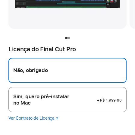
Licença do Final Cut Pro
Não, obrigado
Sim, quero pré-instalar
+ R$ 1.999,90
no Mac
Ver Contrato de Licença
Final
(o
Cut
link
Pro
abre