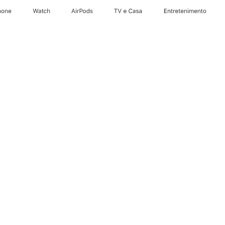
hone
Apple Watch
AirPods
TV e Casa
Entretenimento