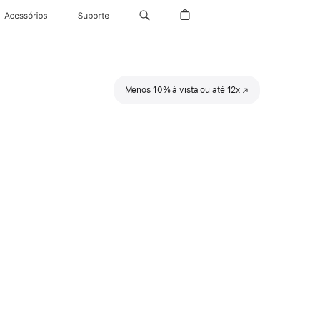
Acessórios
Suporte
Menos 10% à vista ou até 12x
(o
link
abre
em
uma
nova
janela)