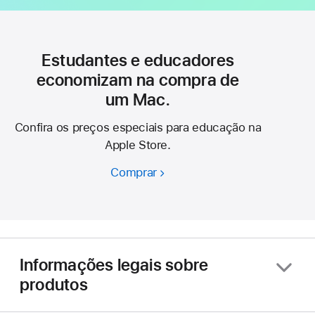
Estudantes e educadores
economizam na compra de
um Mac.
Confira os preços especiais para educação na
Apple Store.
Comprar
Estudantes
e
educadores
economizam
na
compra
Informações legais sobre
de
produtos
um
Mac.