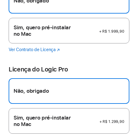
Não, obrigado
Sim, quero pré-instalar
+ R$ 1.999,90
no Mac
Ver Contrato de Licença
Final
(o
Cut
link
Pro
abre
Licença do Logic Pro
em
uma
nova
janela)
Não, obrigado
Sim, quero pré-instalar
+ R$ 1.299,90
no Mac