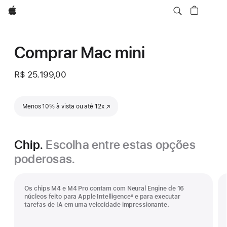
Apple
Comprar Mac mini
R$ 25.199,00
Menos 10% à vista ou até 12x
(o link abre em uma nova janela)
Chip.
Escolha entre estas opções
poderosas.
Os chips M4 e M4 Pro contam com Neural Engine de 16
núcleos feito para Apple Intelligence
e para executar
∆
Nota
tarefas de IA em uma velocidade impressionante.
de
rodapé