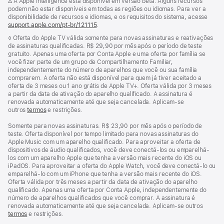
Nota
∆ A Apple Intelligence está disponível em versão beta. Alguns recursos
de
de
podem não estar disponíveis em todas as regiões ou idiomas. Para ver a
rodapé
rodapé
disponibilidade de recursos e idiomas, e os requisitos do sistema, acesse
support.apple.com/pt-br/121115
(o
.
link
Nota
◊ Oferta do Apple TV válida somente para novas assinaturas e reativações
abre
de
de assinaturas qualificadas. R$ 29,90 por mês após o período de teste
em
rodapé
gratuito. Apenas uma oferta por Conta Apple e uma oferta por família se
uma
você fizer parte de um grupo de Compartilhamento Familiar,
nova
independentemente do número de aparelhos que você ou sua família
janela)
comprarem. A oferta não está disponível para quem já tiver aceitado a
oferta de 3 meses ou 1 ano grátis de Apple TV+. Oferta válida por 3 meses
a partir da data de ativação do aparelho qualificado. A assinatura é
renovada automaticamente até que seja cancelada. Aplicam-se
outros
termos
e restrições.
Somente para novas assinaturas. R$ 23,90 por mês após o período de
teste. Oferta disponível por tempo limitado para novas assinaturas do
Apple Music com um aparelho qualificado. Para aproveitar a oferta de
dispositivos de áudio qualificados, você deve conectá-los ou emparelhá-
los com um aparelho Apple que tenha a versão mais recente do iOS ou
iPadOS. Para aproveitar a oferta do Apple Watch, você deve conectá-lo ou
emparelhá-lo com um iPhone que tenha a versão mais recente do iOS.
Oferta válida por três meses a partir da data de ativação do aparelho
qualificado. Apenas uma oferta por Conta Apple, independentemente do
número de aparelhos qualificados que você comprar. A assinatura é
renovada automaticamente até que seja cancelada. Aplicam-se outros
termos
e restrições.