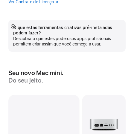
Ver Contrato de Licença
Logic
(o
Pro
link
abre
em
uma
O que estas ferramentas criativas pré-instaladas
Mostrar
nova
podem fazer?
mais
janela)
Descubra o que estes poderosos apps profissionais
permitem criar assim que você começa a usar.
Seu novo Mac mini.
Do seu jeito.