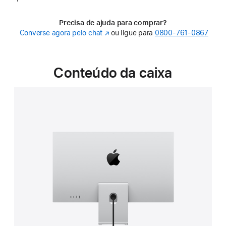
Precisa de ajuda para comprar?
Converse agora pelo chat
(o
ou ligue para
0800-761-0867
link
abre
em
Conteúdo da caixa
uma
nova
janela)