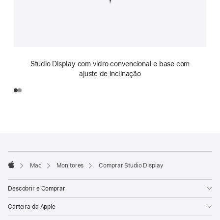
Studio Display com vidro convencional e base com
ajuste de inclinação
Rodapé
Notas
de
rodapé
Mac
Monitores
Comprar Studio Display
Apple
Descobrir e Comprar
Carteira da Apple