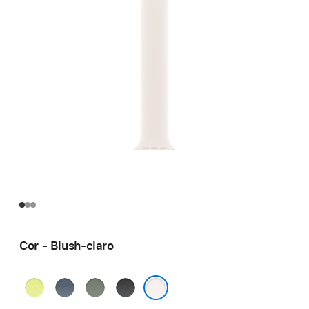
Cor - Blush-claro
Amarelo-
Azul-
Cinza-
Preto
néon
âncora
esverdeado
Blush-claro