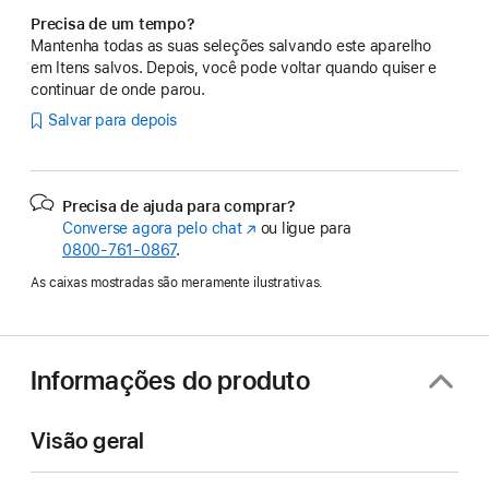
Precisa de um tempo?
Mantenha todas as suas seleções salvando este aparelho
em Itens salvos. Depois, você pode voltar quando quiser e
continuar de onde parou.
Salvar para depois
Precisa de ajuda para comprar?
Converse agora pelo chat
(o
ou ligue para
0800-761-0867
.
link
abre
As caixas mostradas são meramente ilustrativas.
em
uma
nova
janela)
Informações do produto
Visão geral