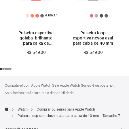
e mais 1
Pulseira esportiva
Pulseira loop
goiaba-brilhante
esportiva névoa azul
para caixa de
para caixa de 40 mm
40 mm – P/M
R$ 549,00
R$ 549,00
Rodapé
Notas
Compatível com Apple Watch SE e Apple Watch Series 4 ou posterior.
de
rodapé
As pulseiras estão sujeitas à disponibilidade.
Watch
Comprar pulseiras para Apple Watch
Apple
Pulseira loop solo blush-clara para caixa de 40 mm – Tamanho 7