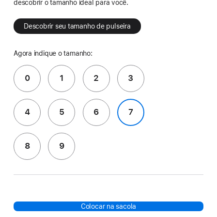
descobrir o tamanho ideal para você.
Descobrir seu tamanho de pulseira
Agora indique o tamanho:
0
1
2
3
4
5
6
7
8
9
Colocar na sacola