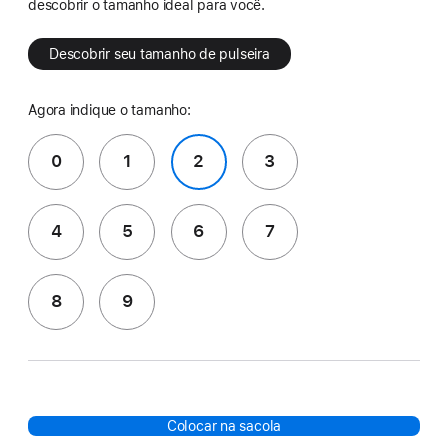
descobrir o tamanho ideal para você.
Descobrir seu tamanho de pulseira
Agora indique o tamanho:
0
1
2
3
4
5
6
7
8
9
Colocar na sacola