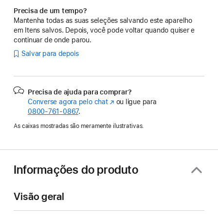
Precisa de um tempo?
Mantenha todas as suas seleções salvando este aparelho
em Itens salvos. Depois, você pode voltar quando quiser e
continuar de onde parou.
Salvar para depois
Precisa de ajuda para comprar?
Converse agora pelo chat
(o
ou ligue para
0800-761-0867
.
link
abre
As caixas mostradas são meramente ilustrativas.
em
uma
nova
janela)
Informações do produto
Visão geral