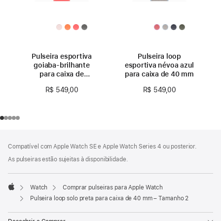
Pulseira esportiva
Pulseira loop
goiaba-brilhante
esportiva névoa azul
para caixa de
para caixa de 40 mm
40 mm – P/M
R$ 549,00
R$ 549,00
Rodapé
Notas
Compatível com Apple Watch SE e Apple Watch Series 4 ou posterior.
de
rodapé
As pulseiras estão sujeitas à disponibilidade.
Watch
Comprar pulseiras para Apple Watch
Apple
Pulseira loop solo preta para caixa de 40 mm – Tamanho 2