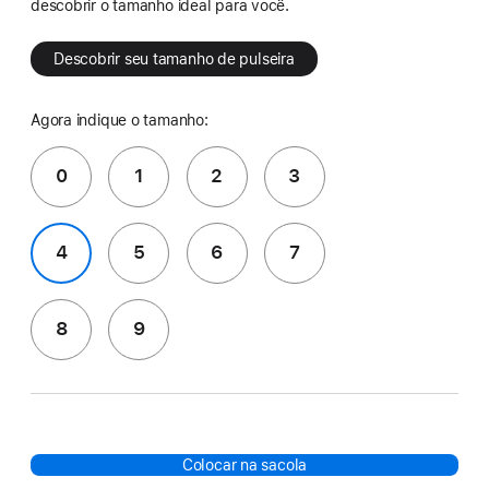
descobrir o tamanho ideal para você.
Descobrir seu tamanho de pulseira
Agora indique o tamanho:
0
1
2
3
4
5
6
7
8
9
Colocar na sacola