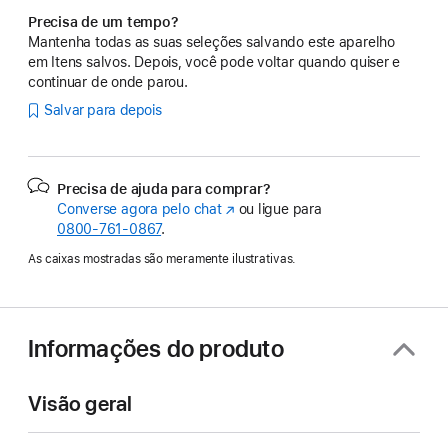
Precisa de um tempo?
Mantenha todas as suas seleções salvando este aparelho
em Itens salvos. Depois, você pode voltar quando quiser e
continuar de onde parou.
Salvar para depois
Precisa de ajuda para comprar?
Converse agora pelo chat
(o
ou ligue para
0800-761-0867
.
link
abre
As caixas mostradas são meramente ilustrativas.
em
uma
nova
janela)
Informações do produto
Visão geral