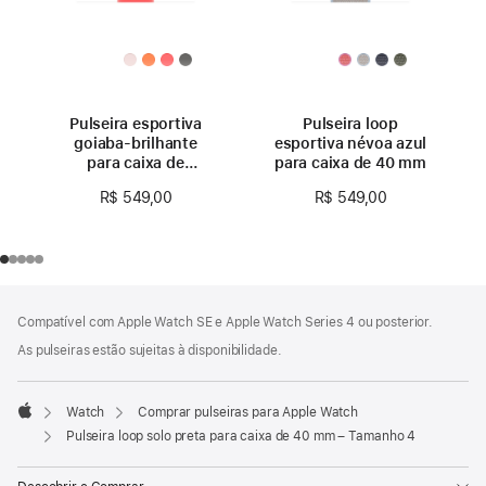
Pulseira esportiva
Pulseira loop
goiaba-brilhante
esportiva névoa azul
para caixa de
para caixa de 40 mm
40 mm – P/M
R$ 549,00
R$ 549,00
Rodapé
Notas
Compatível com Apple Watch SE e Apple Watch Series 4 ou posterior.
de
rodapé
As pulseiras estão sujeitas à disponibilidade.
Watch
Comprar pulseiras para Apple Watch
Apple
Pulseira loop solo preta para caixa de 40 mm – Tamanho 4