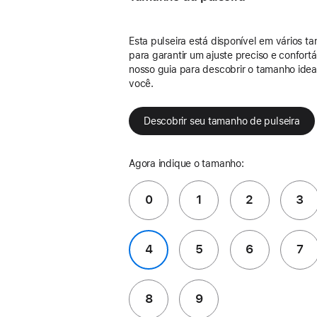
Esta pulseira está disponível em vários t
para garantir um ajuste preciso e confort
nosso guia para descobrir o tamanho idea
você.
Descobrir seu tamanho de pulseira
Agora indique o tamanho:
0
1
2
3
4
5
6
7
8
9