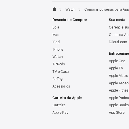
Watch
Comprar pulseiras para Ap
Apple
Descobrir e Comprar
Sua conta
Loja
Gerencie su
Mac
Conta da Ap
iPad
iCloud.com
iPhone
Entretenime
Watch
Apple One
AirPods
Apple TV
TV e Casa
Apple Music
AirTag
Apple Arcad
Acessórios
Apple Fitnes
Carteira da Apple
Apple Podca
Carteira
Apple Books
Apple Pay
App Store