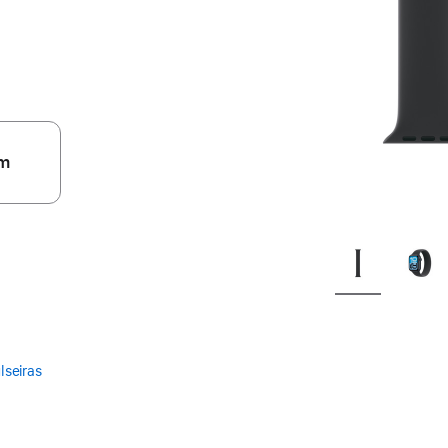
m
lseiras