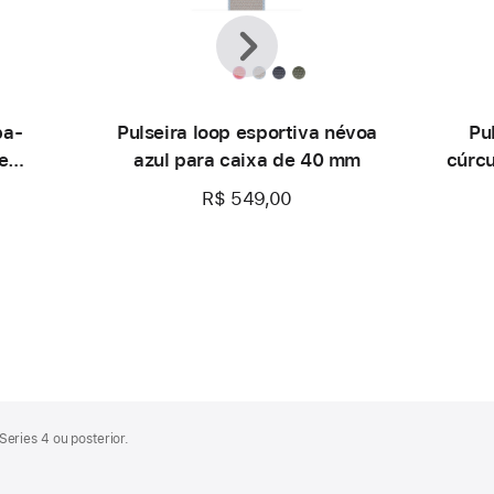
Anterior
Seguinte
ba-
Pulseira loop esportiva névoa
Pu
e
azul para caixa de 40 mm
cúrc
R$ 549,00
eries 4 ou posterior.