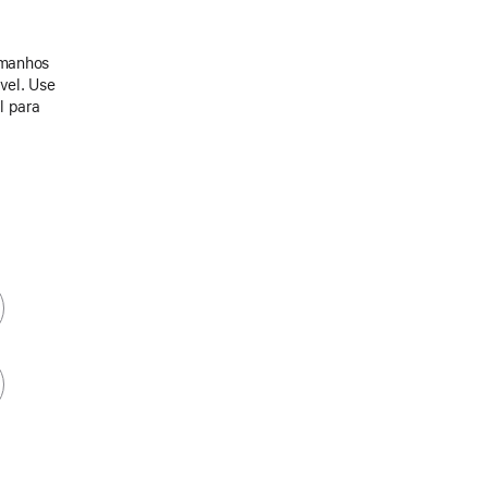
amanhos
ável. Use
l para