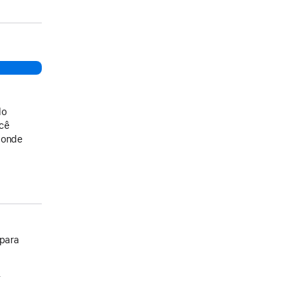
do
ocê
 onde
 para
.