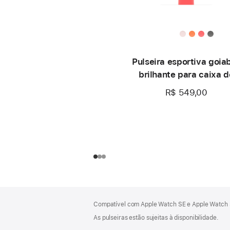
Pulseira esportiva goia
brilhante para caixa d
40 mm – P/M
R$ 549,00
Rodapé
Notas
Compatível com Apple Watch SE e Apple Watch S
de
rodapé
As pulseiras estão sujeitas à disponibilidade.