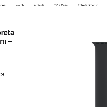
hone
Apple Watch
AirPods
TV e Casa
Entretenimento
preta
mm –
to)