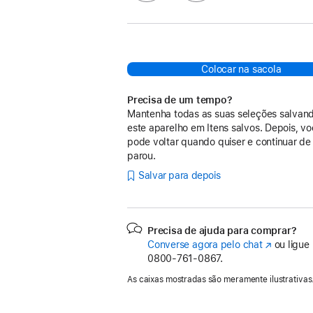
Colocar na sacola
Precisa de um tempo?
Mantenha todas as suas seleções salvan
este aparelho em Itens salvos. Depois, v
pode voltar quando quiser e continuar de
parou.
Salvar para depois
Precisa de ajuda para comprar?
Converse agora pelo chat
(o
ou ligue
0800-761-0867.
link
abre
As caixas mostradas são meramente ilustrativas
em
uma