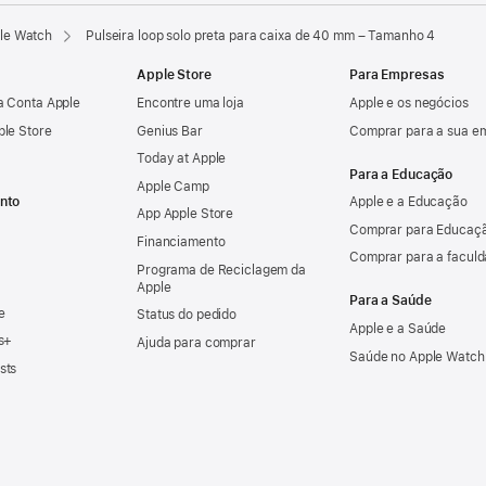
ple Watch
Pulseira loop solo preta para caixa de 40 mm – Tamanho 4
Apple Store
Para Empresas
a Conta Apple
Encontre uma loja
Apple e os negócios
ple Store
Genius Bar
Comprar para a sua e
Today at Apple
Para a Educação
Apple Camp
nto
Apple e a Educação
App Apple Store
Comprar para Educaçã
Financiamento
Comprar para a facul
Programa de Reciclagem da
Apple
Para a Saúde
e
Status do pedido
Apple e a Saúde
s+
Ajuda para comprar
Saúde no Apple Watch
sts