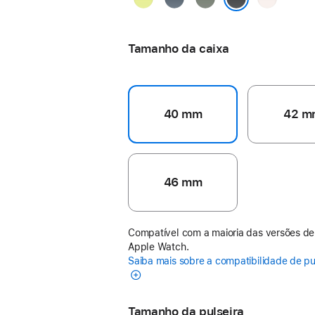
néon
âncora
esverdeado
claro
Preto
Tamanho da caixa
40 mm
42 m
46 mm
Compatível com a maioria das versões de
Apple Watch.
Saiba mais sobre a compatibilidade de pu
Tamanho da pulseira