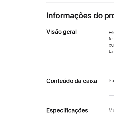
nova
janela)
Informações do pr
Visão geral
Fe
fe
pu
ta
Conteúdo da caixa
Pu
Especificações
Ma