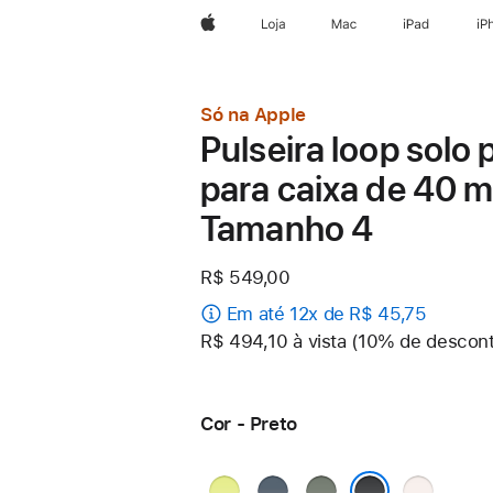
Apple
Loja
Mac
iPad
iP
Só na Apple
Pulseira loop solo 
para caixa de 40 
Tamanho 4
R$ 549,00
Em até 12x de R$ 45,75
R$ 494,10 à vista (10% de descon
Cor - Preto
Amarelo-
Azul-
Cinza-
Blush-