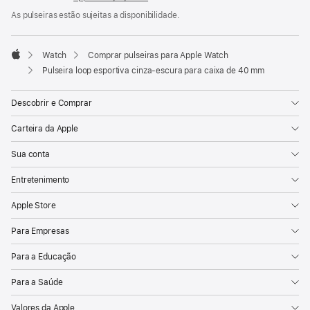
de
rodapé
As pulseiras estão sujeitas a disponibilidade.
Watch
Comprar pulseiras para Apple Watch
Apple
Pulseira loop esportiva cinza-escura para caixa de 40 mm
Descobrir e Comprar
Carteira da Apple
Sua conta
Entretenimento
Apple Store
Para Empresas
Para a Educação
Para a Saúde
Valores da Apple