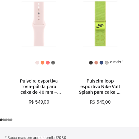
e mais 1
Pulseira esportiva
Pulseira loop
rosa-pálida para
esportiva Nike Volt
caixa de 40 mm –
Splash para caixa de
P/M
40 mm
R$ 549,00
R$ 549,00
Rodapé
Notas
º Saiba mais em
apple.com/br/2030
.