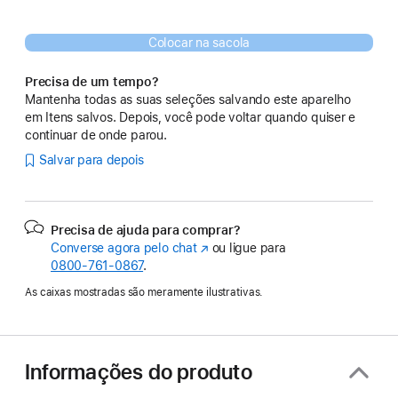
Colocar na sacola
Precisa de um tempo?
Mantenha todas as suas seleções salvando este aparelho
em Itens salvos. Depois, você pode voltar quando quiser e
continuar de onde parou.
Salvar para depois
Precisa de ajuda para comprar?
Converse agora pelo chat
(o
ou ligue para
0800-761-0867
.
link
abre
As caixas mostradas são meramente ilustrativas.
em
uma
nova
janela)
Informações do produto