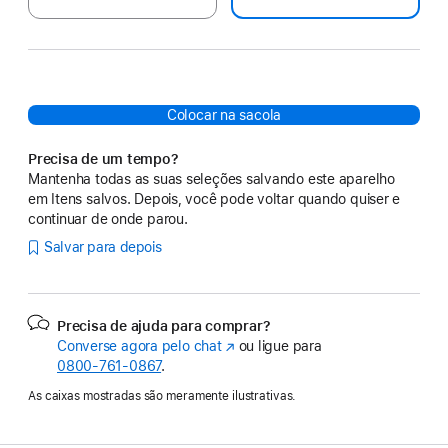
Colocar na sacola
Precisa de um tempo?
Mantenha todas as suas seleções salvando este aparelho
em Itens salvos. Depois, você pode voltar quando quiser e
continuar de onde parou.
Salvar para depois
Precisa de ajuda para comprar?
Converse agora pelo chat
(o
ou ligue para
0800-761-0867
.
link
abre
As caixas mostradas são meramente ilustrativas.
em
uma
nova