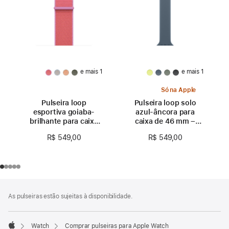
e mais 1
e mais 1
Só na Apple
Pulseira loop
Pulseira loop solo
esportiva goiaba-
azul-âncora para
brilhante para caixa
caixa de 46 mm –
de 46 mm
Tamanho 0
R$ 549,00
R$ 549,00
Rodapé
Notas
As pulseiras estão sujeitas à disponibilidade.
de
rodapé
Watch
Comprar pulseiras para Apple Watch