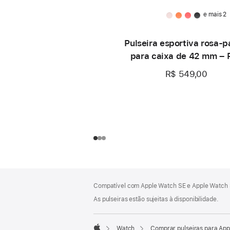
e mais 2
Pulseira esportiva rosa-p
para caixa de 42 mm – 
R$ 549,00
Rodapé
Notas
Compatível com Apple Watch SE e Apple Watch S
de
rodapé
As pulseiras estão sujeitas à disponibilidade.
Watch
Comprar pulseiras para Ap