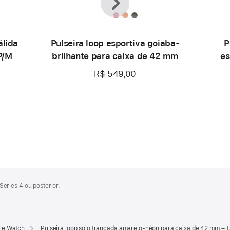
álida
Pulseira loop esportiva goiaba-
P
P/M
brilhante para caixa de 42 mm
es
R$ 549,00
eries 4 ou posterior.
ple Watch
Pulseira loop solo trançada amarelo-néon para caixa de 42 mm –