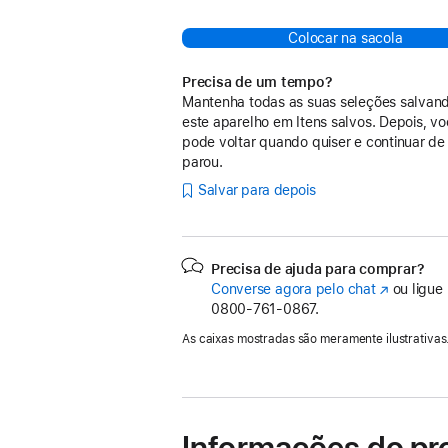
Colocar na sacola
Precisa de um tempo?
Mantenha todas as suas seleções salvan
este aparelho em Itens salvos. Depois, v
pode voltar quando quiser e continuar de
parou.
Salvar para depois
Precisa de ajuda para comprar?
Converse agora pelo chat
(o
ou ligue
0800-761-0867.
link
abre
As caixas mostradas são meramente ilustrativas
em
uma
nova
janela)
Informações do pr