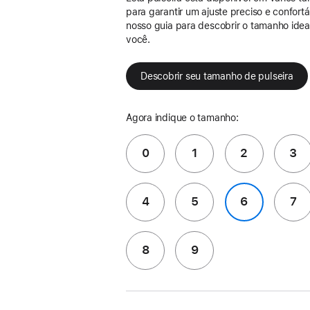
para garantir um ajuste preciso e confort
nosso guia para descobrir o tamanho idea
você.
Descobrir seu tamanho de pulseira
Agora indique o tamanho:
0
1
2
3
4
5
6
7
8
9