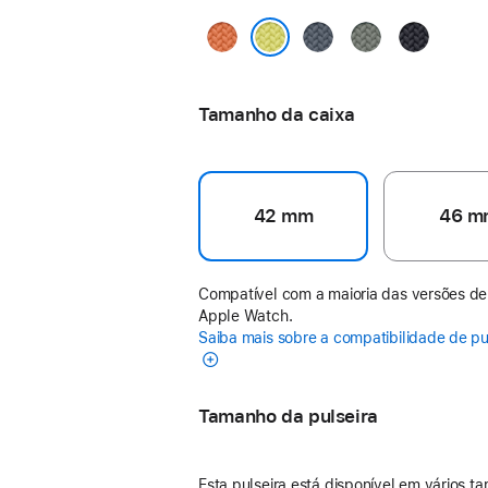
Cúrcuma
Azul-
Cinza-
Meia-
âncora
esverdeado
noite
Amarelo-néon
Tamanho da caixa
42 mm
46 m
Compatível com a maioria das versões de
Apple Watch.
Saiba mais sobre a compatibilidade de pu
Tamanho da pulseira
Esta pulseira está disponível em vários t