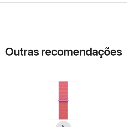
Outras recomendações
Anterior
Seguinte