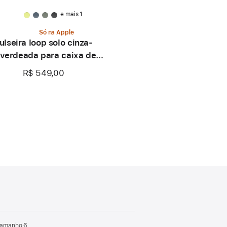
e mais 1
Só na Apple
ulseira loop solo cinza-
verdeada para caixa de
42 mm – Tamanho 0
R$ 549,00
 Tamanho 6