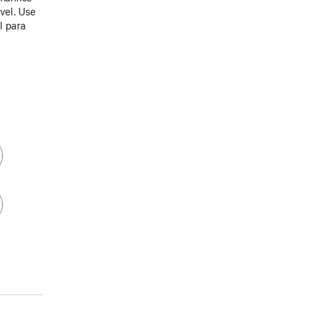
ável. Use
l para