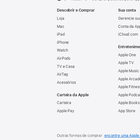
Apple
Descobrir e Comprar
Sua conta
Loja
Gerencie su
Mac
Conta da Ap
iPad
iCloud.com
iPhone
Entretenime
Watch
Apple One
AirPods
Apple TV
TV e Casa
Apple Music
AirTag
Apple Arcad
Acessórios
Apple Fitnes
Carteira da Apple
Apple Podca
Carteira
Apple Books
Apple Pay
App Store
Outras formas de comprar:
encontre uma Apple 