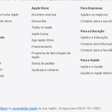
Apple Store
Para Empresas
a Conta Apple
Encontre uma loja
Apple e os negócios
ple Store
Genius Bar
Comprar para a sua e
Today at Apple
Para a Educação
Apple Camp
nto
Apple e a Educação
App Apple Store
Comprar para Educaçã
Financiamento
Comprar para a facul
Programa de Reciclagem da
Apple
Para a Saúde
e
Status do pedido
Apple e a Saúde
s+
Ajuda para comprar
Saúde no Apple Watch
sts
Store
ou
revendedor Apple
na sua região. Ou
ligue para
0800-761-0867
.