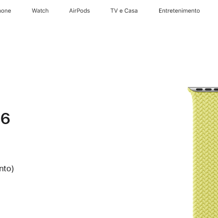
hone
Apple Watch
AirPods
TV e Casa
Entretenimento
 6
nto)