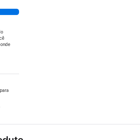
do
ocê
 onde
 para
.
oduto