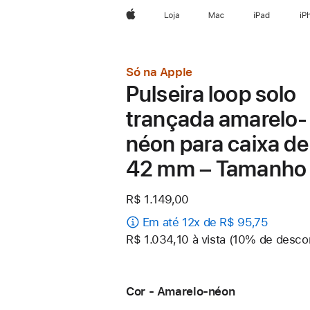
Apple
Loja
Mac
iPad
iP
Só na Apple
Pulseira loop solo
trançada amarelo-
néon para caixa de
42 mm – Tamanho
R$ 1.149,00
Em até 12x de R$ 95,75
R$ 1.034,10 à vista (10% de desco
Cor - Amarelo-néon