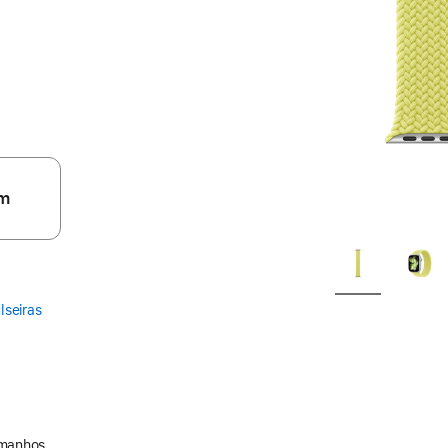
m
lseiras
amanhos