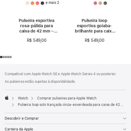
e mais 2
Pulseira esportiva
Pulseira loop
rosa-pálida para
esportiva goiaba-
caixa de 42 mm –
brilhante para caixa
P/M
de 42 mm
R$ 549,00
R$ 549,00
Rodapé
Notas
Compatível com Apple Watch SE e Apple Watch Series 4 ou posterior.
de
rodapé
As pulseiras estão sujeitas à disponibilidade.
Watch
Comprar pulseiras para Apple Watch
Apple
Pulseira loop solo trançada cinza-esverdeada para caixa de 42 mm – Tamanho 7
Descobrir e Comprar
Carteira da Apple