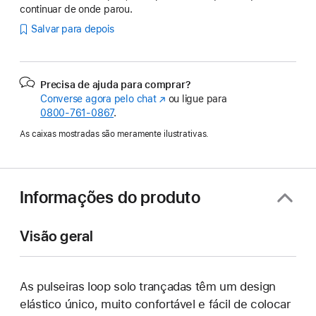
continuar de onde parou.
Salvar para depois
Precisa de ajuda para comprar?
Converse agora pelo chat
(o
ou ligue para
0800-761-0867
.
link
abre
As caixas mostradas são meramente ilustrativas.
em
uma
nova
janela)
Informações do produto
Visão geral
As pulseiras loop solo trançadas têm um design
elástico único, muito confortável e fácil de colocar