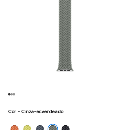
Cor - Cinza-esverdeado
Cúrcuma
Amarelo-
Azul-
Meia-