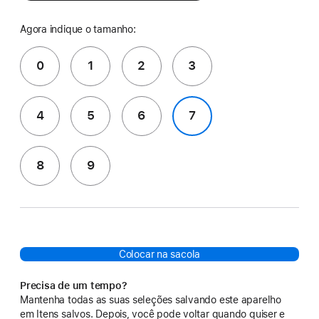
Agora indique o tamanho:
0
1
2
3
4
5
6
7
8
9
Colocar na sacola
Precisa de um tempo?
Mantenha todas as suas seleções salvando este aparelho
em Itens salvos. Depois, você pode voltar quando quiser e