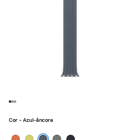
Cor - Azul-âncora
Cúrcuma
Amarelo-
Cinza-
Meia-