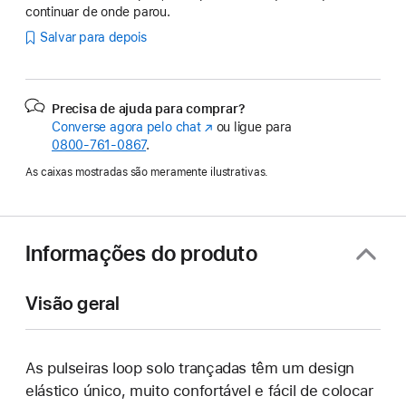
continuar de onde parou.
Salvar para depois
Precisa de ajuda para comprar?
Converse agora pelo chat
(o
ou ligue para
0800-761-0867
.
link
abre
As caixas mostradas são meramente ilustrativas.
em
uma
nova
janela)
Informações do produto
Visão geral
As pulseiras loop solo trançadas têm um design
elástico único, muito confortável e fácil de colocar