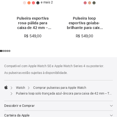
e mais 2
Pulseira esportiva
Pulseira loop
rosa-pálida para
esportiva goiaba-
caixa de 42 mm –
brilhante para caixa
P/M
de 42 mm
R$ 549,00
R$ 549,00
Rodapé
Notas
Compatível com Apple Watch SE e Apple Watch Series 4 ou posterior.
de
rodapé
As pulseiras estão sujeitas à disponibilidade.
Watch
Comprar pulseiras para Apple Watch
Apple
Pulseira loop solo trançada azul-âncora para caixa de 42 mm – Tamanho 0
Descobrir e Comprar
Carteira da Apple