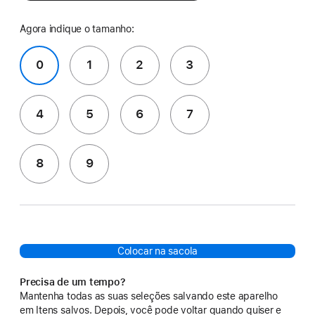
Agora indique o tamanho:
0
1
2
3
4
5
6
7
8
9
Colocar na sacola
Precisa de um tempo?
Mantenha todas as suas seleções salvando este aparelho
em Itens salvos. Depois, você pode voltar quando quiser e