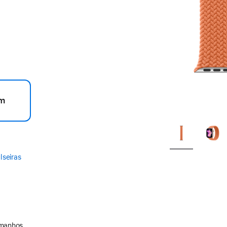
m
lseiras
amanhos