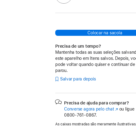
Colocar na sacola
Precisa de um tempo?
Mantenha todas as suas seleções salvan
este aparelho em Itens salvos. Depois, v
pode voltar quando quiser e continuar de
parou.
Salvar para depois
Precisa de ajuda para comprar?
Converse agora pelo chat
(o
ou ligue
0800-761-0867.
link
abre
As caixas mostradas são meramente ilustrativas
em
uma