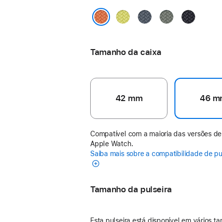
Amarelo-
Azul-
Cinza-
Meia-
néon
âncora
esverdeado
noite
Cúrcuma
Tamanho da caixa
42 mm
46 m
Compatível com a maioria das versões de
Apple Watch.
Saiba mais sobre a compatibilidade de pu
Tamanho da pulseira
Esta pulseira está disponível em vários t