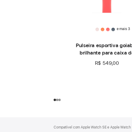
e mais 3
Pulseira esportiva goia
brilhante para caixa d
46 mm – P/M
R$ 549,00
Rodapé
Notas
Compatível com Apple Watch SE e Apple Watch S
de