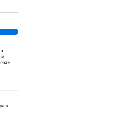
do
ocê
 onde
 para
.