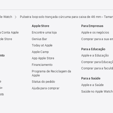
ple Watch
Pulseira loop solo trançada cúrcuma para caixa de 46 mm – Tama
Apple Store
Para Empresas
a Conta Apple
Encontre uma loja
Apple e os negócios
ple Store
Genius Bar
Comprar para a sua e
Today at Apple
Para a Educação
Apple Camp
nto
Apple e a Educação
App Apple Store
Comprar para Educaçã
Financiamento
Comprar para a facul
Programa de Reciclagem da
Apple
Para a Saúde
e
Status do pedido
Apple e a Saúde
s+
Ajuda para comprar
Saúde no Apple Watch
sts