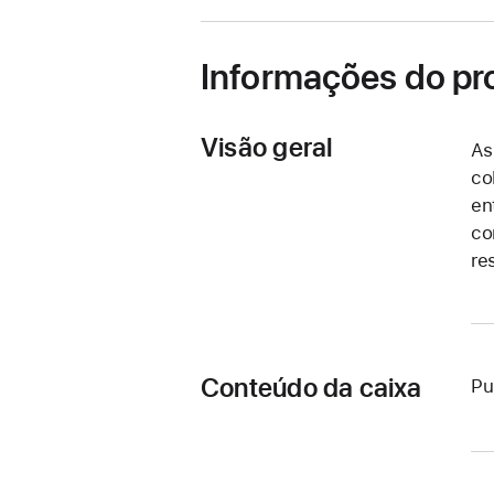
nova
janela)
Informações do pr
Visão geral
As
co
en
co
re
Conteúdo da caixa
Pu