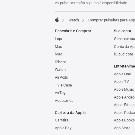
rodapé
As pulseiras estão sujeitas à disponibilidade.
Watch
Comprar pulseiras para Ap
Apple
Descobrir e Comprar
Sua conta
Loja
Gerencie su
Mac
Conta da Ap
iPad
iCloud.com
iPhone
Entretenime
Watch
Apple One
AirPods
Apple TV
TV e Casa
Apple Music
AirTag
Apple Arcad
Acessórios
Apple Fitnes
Carteira da Apple
Apple Podca
Carteira
Apple Books
Apple Pay
App Store