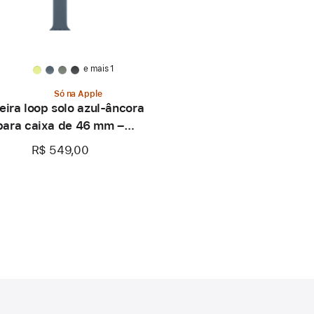
e mais 1
Só na Apple
eira loop solo azul-âncora
para caixa de 46 mm –
Tamanho 0
R$ 549,00