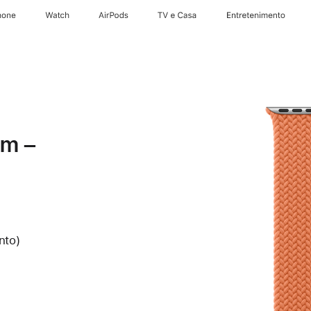
hone
Apple Watch
AirPods
TV e Casa
Entretenimento
mm –
nto)