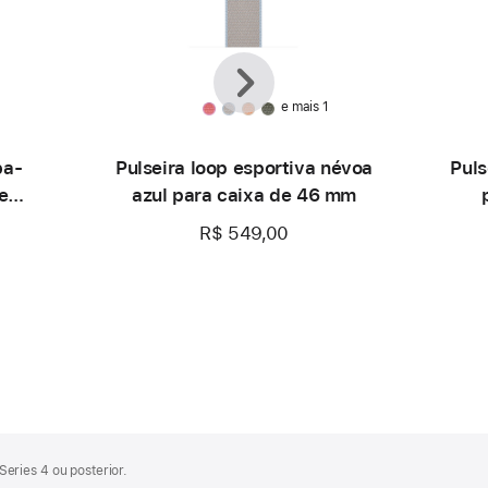
Anterior
Seguinte
e mais 1
ba-
Pulseira loop esportiva névoa
Puls
e
azul para caixa de 46 mm
R$ 549,00
eries 4 ou posterior.