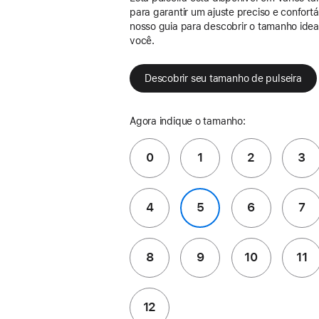
para garantir um ajuste preciso e confort
nosso guia para descobrir o tamanho idea
você.
Descobrir seu tamanho de pulseira
Agora indique o tamanho:
0
1
2
3
4
5
6
7
8
9
10
11
12