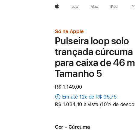
Apple
Loja
Mac
iPad
iP
Só na Apple
Pulseira loop solo
trançada cúrcuma
para caixa de 46 
Tamanho 5
R$ 1.149,00
Em até 12x de R$ 95,75
R$ 1.034,10 à vista (10% de desco
Cor - Cúrcuma