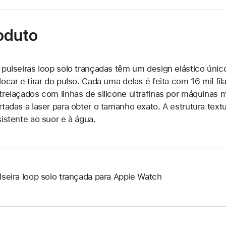
oduto
 pulseiras loop solo trançadas têm um design elástico único
locar e tirar do pulso. Cada uma delas é feita com 16 mil fi
trelaçados com linhas de silicone ultrafinas por máquinas 
rtadas a laser para obter o tamanho exato. A estrutura text
sistente ao suor e à água.
lseira loop solo trançada para Apple Watch