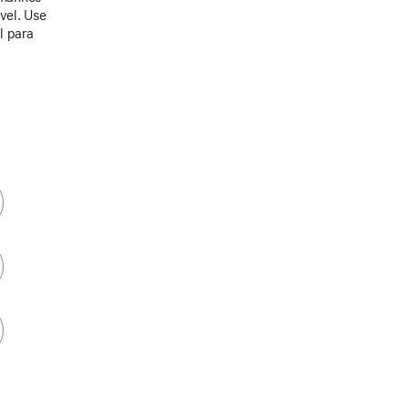
ável. Use
l para