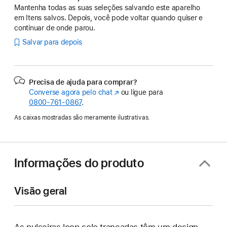
Mantenha todas as suas seleções salvando este aparelho
em Itens salvos. Depois, você pode voltar quando quiser e
continuar de onde parou.
Salvar para depois
Precisa de ajuda para comprar?
Converse agora pelo chat
(o
ou ligue para
0800-761-0867
.
link
abre
As caixas mostradas são meramente ilustrativas.
em
uma
nova
janela)
Informações do produto
Visão geral
As pulseiras loop solo trançadas têm um design