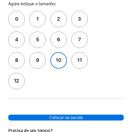
Agora indique o tamanho:
0
1
2
3
4
5
6
7
8
9
10
11
12
Colocar na sacola
Precisa de um tempo?