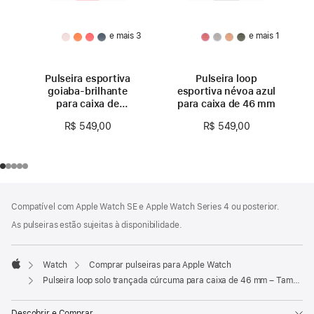
e mais 3
e mais 1
Pulseira esportiva
Pulseira loop
goiaba-brilhante
esportiva névoa azul
para caixa de
para caixa de 46 mm
46 mm – P/M
R$ 549,00
R$ 549,00
Rodapé
Notas
Compatível com Apple Watch SE e Apple Watch Series 4 ou posterior.
de
rodapé
As pulseiras estão sujeitas à disponibilidade.
Watch
Comprar pulseiras para Apple Watch
Apple
Pulseira loop solo trançada cúrcuma para caixa de 46 mm – Tamanho 10
Descobrir e Comprar