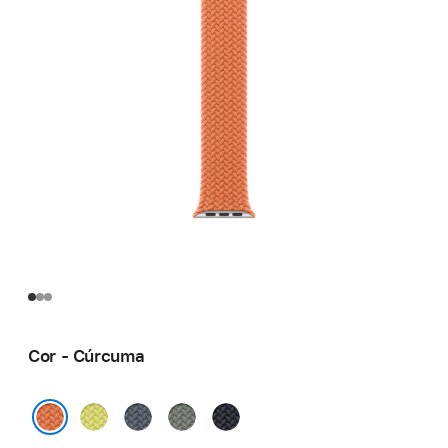
Cor - Cúrcuma
Amarelo-
Azul-
Cinza-
Meia-
néon
âncora
esverdeado
noite
Cúrcuma