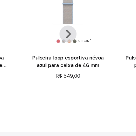
Anterior
Seguinte
e mais 1
ba-
Pulseira loop esportiva névoa
Puls
e
azul para caixa de 46 mm
R$ 549,00