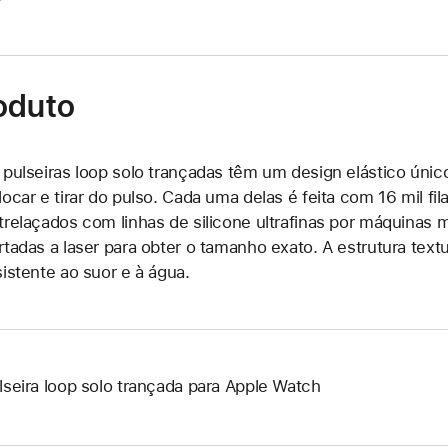
oduto
 pulseiras loop solo trançadas têm um design elástico único
locar e tirar do pulso. Cada uma delas é feita com 16 mil fi
trelaçados com linhas de silicone ultrafinas por máquinas 
rtadas a laser para obter o tamanho exato. A estrutura text
sistente ao suor e à água.
lseira loop solo trançada para Apple Watch