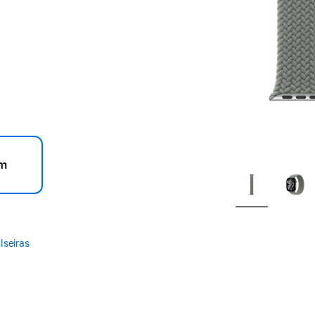
m
lseiras