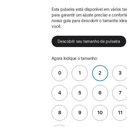
Esta pulseira está disponível em vários t
para garantir um ajuste preciso e confort
nosso guia para descobrir o tamanho idea
você.
Descobrir seu tamanho de pulseira
Agora indique o tamanho:
0
1
2
3
4
5
6
7
8
9
10
11