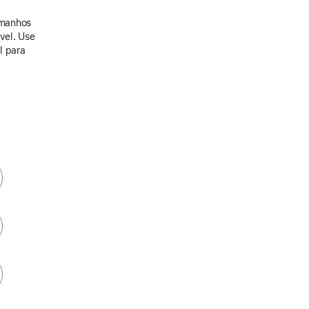
amanhos
ável. Use
l para