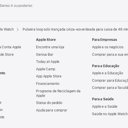
eries 4 ou posterior.
ple Watch
Pulseira loop solo trançada cinza-esverdeada para caixa de 46 
Apple Store
Para Empresas
a Conta Apple
Encontre uma loja
Apple e os negócios
ple Store
Genius Bar
Comprar para a sua e
Today at Apple
Para a Educação
Apple Camp
nto
Apple e a Educação
App Apple Store
Comprar para Educaçã
Financiamento
Comprar para a facul
Programa de Reciclagem da
Apple
Para a Saúde
e
Status do pedido
Apple e a Saúde
s+
Ajuda para comprar
Saúde no Apple Watch
sts