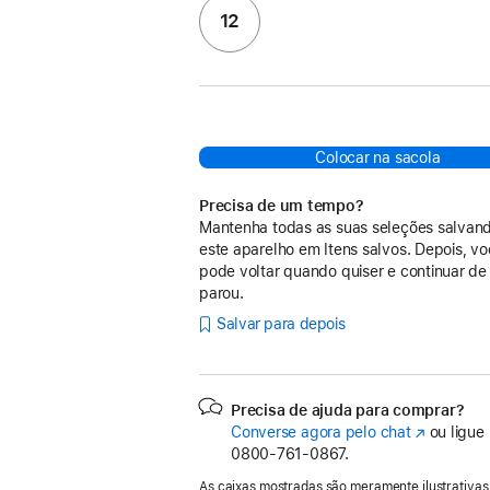
12
Colocar na sacola
Precisa de um tempo?
Mantenha todas as suas seleções salvan
este aparelho em Itens salvos. Depois, v
pode voltar quando quiser e continuar de
parou.
Salvar para depois
Precisa de ajuda para comprar?
Converse agora pelo chat
(o
ou ligue
0800-761-0867.
link
abre
As caixas mostradas são meramente ilustrativas