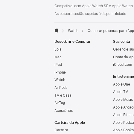
Rodapé
Notas
Compatível com Apple Watch SE e Apple Watch S
de
rodapé
As pulseiras estão sujeitas à disponibilidade.
Watch
Comprar pulseiras para Ap
Apple
Descobrir e Comprar
Sua conta
Loja
Gerencie su
Mac
Conta da Ap
iPad
iCloud.com
iPhone
Entretenime
Watch
Apple One
AirPods
Apple TV
TV e Casa
Apple Music
AirTag
Apple Arcad
Acessórios
Apple Fitnes
Carteira da Apple
Apple Podca
Carteira
Apple Books