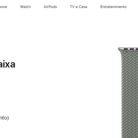
hone
Apple Watch
AirPods
TV e Casa
Entretenimento
aixa
nto)