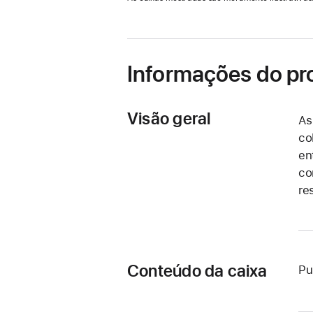
em
uma
nova
janela)
Informações do pr
Visão geral
As
co
en
co
re
Conteúdo da caixa
Pu