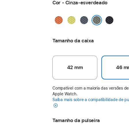
Cor - Cinza-esverdeado
Cúrcuma
Amarelo-
Azul-
Meia-
néon
âncora
noite
Cinza-esverdeado
Tamanho da caixa
42 mm
46 m
Compatível com a maioria das versões de
Apple Watch.
Saiba mais sobre a compatibilidade de pu
Tamanho da pulseira