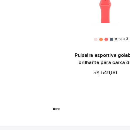
e mais 3
Pulseira esportiva goia
brilhante para caixa d
46 mm – P/M
R$ 549,00