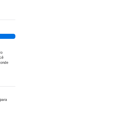
do
ocê
 onde
 para
.