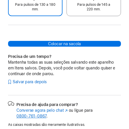
Para pulsos de 130 a 180
Para pulsos de 145 a
mm.
220 mm.
Colocar na sacola
Precisa de um tempo?
Mantenha todas as suas seleções salvando este aparelho
em Itens salvos. Depois, você pode voltar quando quiser e
continuar de onde parou.
Salvar para depois
Precisa de ajuda para comprar?
Converse agora pelo chat
(o
ou ligue para
0800-761-0867
.
link
abre
As caixas mostradas são meramente ilustrativas.
em