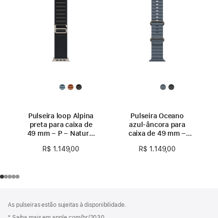
Pulseira loop Alpina
Pulseira Oceano
preta para caixa de
azul-âncora para
49 mm – P – Natural
caixa de 49 mm –
de titânio
Natural de titânio
R$ 1.149,00
R$ 1.149,00
Rodapé
Notas
As pulseiras estão sujeitas à disponibilidade.
de
rodapé
* Saiba mais em apple.com/br/2030