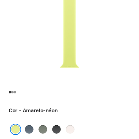
Cor - Amarelo-néon
Azul-
Cinza-
Preto
Blush-
âncora
esverdeado
claro
Amarelo-néon