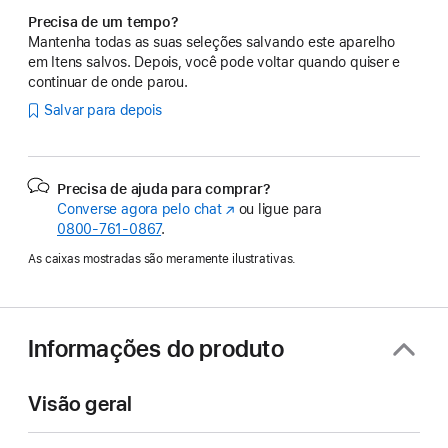
Precisa de um tempo?
Mantenha todas as suas seleções salvando este aparelho
em Itens salvos. Depois, você pode voltar quando quiser e
continuar de onde parou.
Salvar para depois
Precisa de ajuda para comprar?
Converse agora pelo chat
(o
ou ligue para
0800-761-0867
.
link
abre
As caixas mostradas são meramente ilustrativas.
em
uma
nova
janela)
Informações do produto
Visão geral