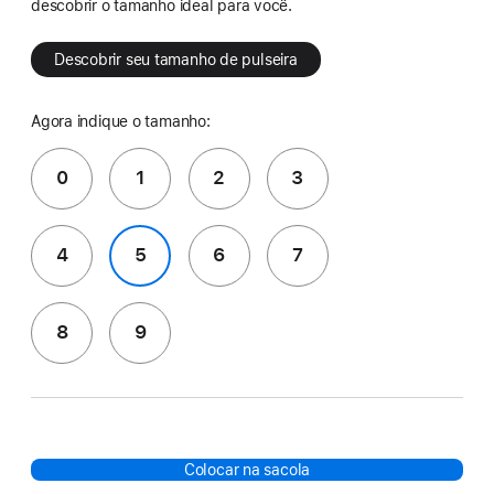
descobrir o tamanho ideal para você.
Descobrir seu tamanho de pulseira
Agora indique o tamanho:
0
1
2
3
4
5
6
7
8
9
Colocar na sacola