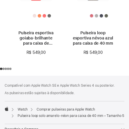
Pulseira esportiva
Pulseira loop
goiaba-brilhante
esportiva névoa azul
para caixa de
para caixa de 40 mm
40 mm – P/M
R$ 549,00
R$ 549,00
Rodapé
Notas
Compatível com Apple Watch SE e Apple Watch Series 4 ou posterior.
de
rodapé
As pulseiras estão sujeitas à disponibilidade.
Watch
Comprar pulseiras para Apple Watch
Apple
Pulseira loop solo amarelo-néon para caixa de 40 mm – Tamanho 5