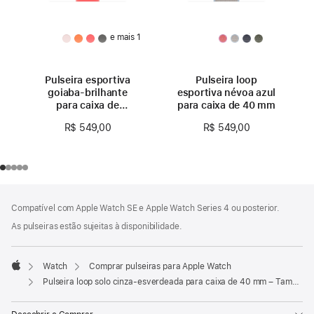
e mais 1
Pulseira esportiva
Pulseira loop
goiaba-brilhante
esportiva névoa azul
para caixa de
para caixa de 40 mm
40 mm – P/M
R$ 549,00
R$ 549,00
Rodapé
Notas
Compatível com Apple Watch SE e Apple Watch Series 4 ou posterior.
de
rodapé
As pulseiras estão sujeitas à disponibilidade.
Watch
Comprar pulseiras para Apple Watch
Apple
Pulseira loop solo cinza-esverdeada para caixa de 40 mm – Tamanho 1