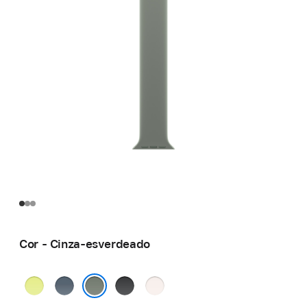
Cor - Cinza-esverdeado
Amarelo-
Azul-
Preto
Blush-
néon
âncora
claro
Cinza-esverdeado