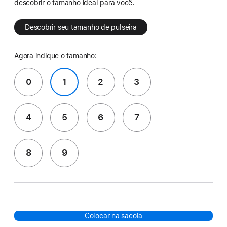
descobrir o tamanho ideal para você.
Descobrir seu tamanho de pulseira
Agora indique o tamanho:
0
1
2
3
4
5
6
7
8
9
Colocar na sacola