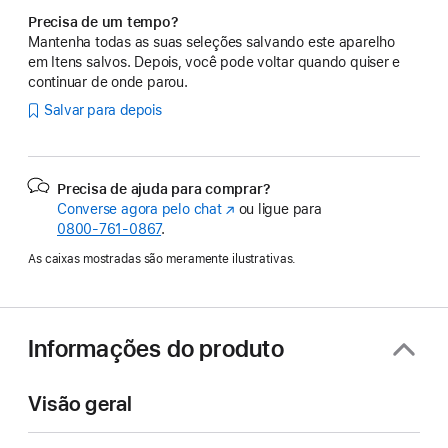
Precisa de um tempo?
Mantenha todas as suas seleções salvando este aparelho
em Itens salvos. Depois, você pode voltar quando quiser e
continuar de onde parou.
Salvar para depois
Precisa de ajuda para comprar?
Converse agora pelo chat
(o
ou ligue para
0800-761-0867
.
link
abre
As caixas mostradas são meramente ilustrativas.
em
uma
nova
janela)
Informações do produto
Visão geral