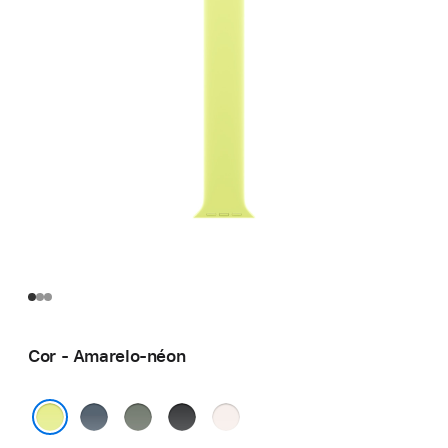
Cor - Amarelo-néon
Azul-
Cinza-
Preto
Blush-
âncora
esverdeado
claro
Amarelo-néon