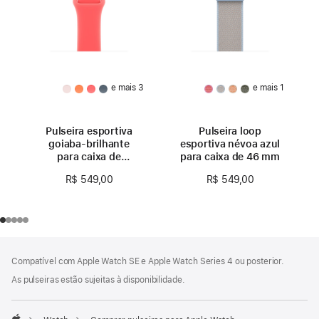
e mais 3
e mais 1
Pulseira esportiva
Pulseira loop
goiaba-brilhante
esportiva névoa azul
para caixa de
para caixa de 46 mm
46 mm – P/M
R$ 549,00
R$ 549,00
Rodapé
Notas
Compatível com Apple Watch SE e Apple Watch Series 4 ou posterior.
de
rodapé
As pulseiras estão sujeitas à disponibilidade.