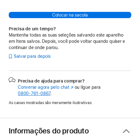
Colocar na sacola
Precisa de um tempo?
Mantenha todas as suas seleções salvando este aparelho
em Itens salvos. Depois, você pode voltar quando quiser e
continuar de onde parou.
Salvar para depois
Precisa de ajuda para comprar?
Converse agora pelo chat
(o
ou ligue para
0800-761-0867
.
link
abre
As caixas mostradas são meramente ilustrativas.
em
uma
nova
janela)
Informações do produto