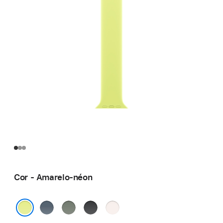
Cor - Amarelo-néon
Azul-
Cinza-
Preto
Blush-
âncora
esverdeado
claro
Amarelo-néon