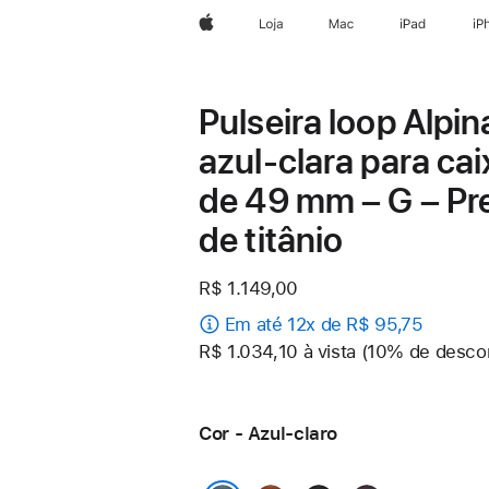
Apple
Loja
Mac
iPad
iP
Pulseira loop Alpin
azul-clara para cai
de 49 mm – G – Pr
de titânio
R$ 1.149,00
Em até 12x de R$ 95,75
R$ 1.034,10 à vista (10% de desco
Cor - Azul-claro