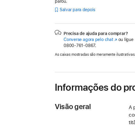
parou.
Salvar para depois
Precisa de ajuda para comprar?
Converse agora pelo chat
(o
ou ligue
0800-761-0867.
link
abre
As caixas mostradas são meramente ilustrativas
em
uma
nova
janela)
Informações do pr
Visão geral
A 
co
ti