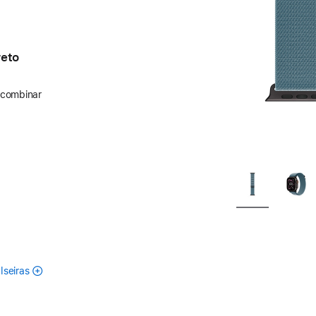
reto
 combinar
lseiras