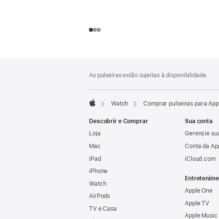
Rodapé
Notas
As pulseiras estão sujeitas à disponibilidade.
de
rodapé
Watch
Comprar pulseiras para Ap
Apple
Descobrir e Comprar
Sua conta
Loja
Gerencie su
Mac
Conta da Ap
iPad
iCloud.com
iPhone
Entretenime
Watch
Apple One
AirPods
Apple TV
TV e Casa
Apple Music