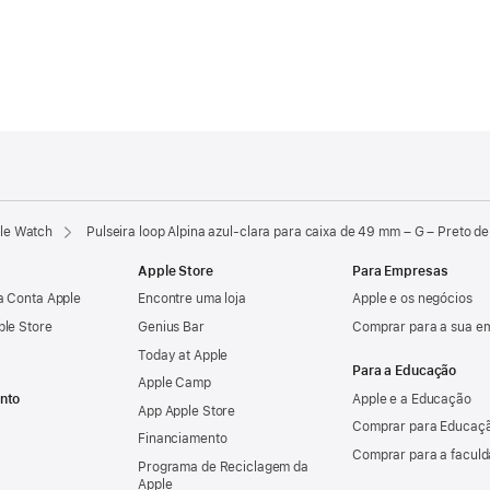
ple Watch
Pulseira loop Alpina azul-clara para caixa de 49 mm – G – Preto de 
Apple Store
Para Empresas
a Conta Apple
Encontre uma loja
Apple e os negócios
ple Store
Genius Bar
Comprar para a sua e
Today at Apple
Para a Educação
Apple Camp
nto
Apple e a Educação
App Apple Store
Comprar para Educaçã
Financiamento
Comprar para a facul
Programa de Reciclagem da
Apple