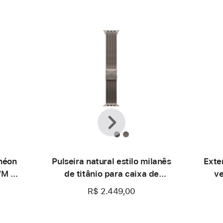
Anterior
Seguinte
/néon
Pulseira natural estilo milanês
Exte
/M –
de titânio para caixa de
ve
49 mm – P
49
R$ 2.449,00