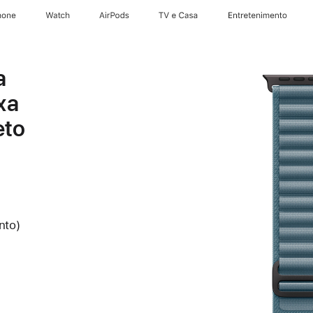
hone
Apple Watch
AirPods
TV e Casa
Entretenimento
a
xa
eto
nto)