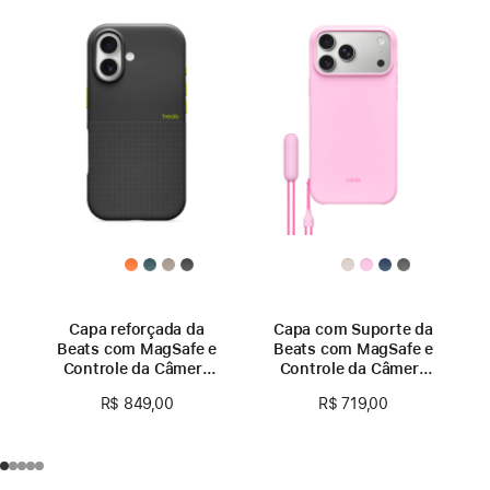
Capa reforçada da
Capa com Suporte da
Beats com MagSafe e
Beats com MagSafe e
Controle da Câmera
Controle da Câmera
para iPhone 17 –
para iPhone 17
R$ 849,00
R$ 719,00
Preto-everest
Pro Max – Quartzo-
rosa