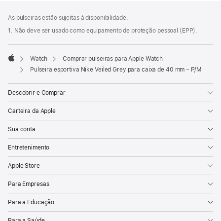
Rodapé
Notas
As pulseiras estão sujeitas à disponibilidade.
de
rodapé
1. Não deve ser usado como equipamento de proteção pessoal (EPP).
Watch
Comprar pulseiras para Apple Watch
Apple
Pulseira esportiva Nike Veiled Grey para caixa de 40 mm – P/M
Descobrir e Comprar
Carteira da Apple
Sua conta
Entretenimento
Apple Store
Para Empresas
Para a Educação
Para a Saúde