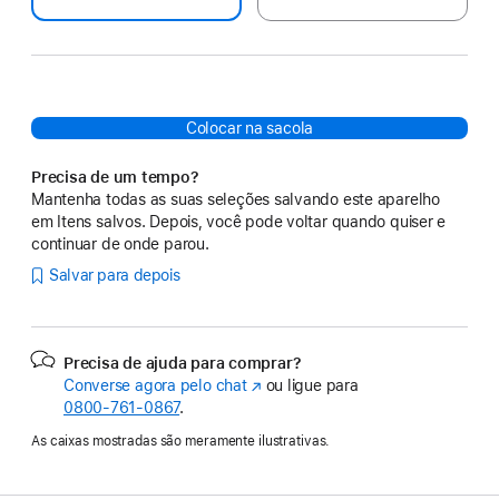
Colocar na sacola
Precisa de um tempo?
Mantenha todas as suas seleções salvando este aparelho
em Itens salvos. Depois, você pode voltar quando quiser e
continuar de onde parou.
Salvar para depois
Precisa de ajuda para comprar?
Converse agora pelo chat
(o
ou ligue para
0800-761-0867
.
link
abre
As caixas mostradas são meramente ilustrativas.
em
uma
nova