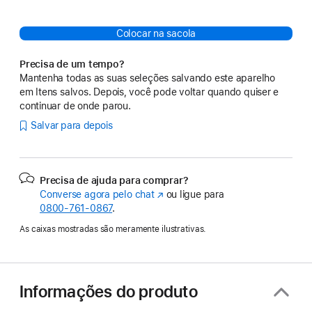
Colocar na sacola
Precisa de um tempo?
Mantenha todas as suas seleções salvando este aparelho
em Itens salvos. Depois, você pode voltar quando quiser e
continuar de onde parou.
Salvar para depois
Precisa de ajuda para comprar?
Converse agora pelo chat
(o
ou ligue para
0800-761-0867
.
link
abre
As caixas mostradas são meramente ilustrativas.
em
uma
nova
janela)
Informações do produto