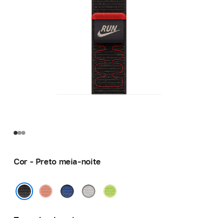
Cor - Preto meia-noite
Alpenglow
Blue
Veiled
Volt
Pink
Ribbon
Grey
Splash
Preto meia-noite