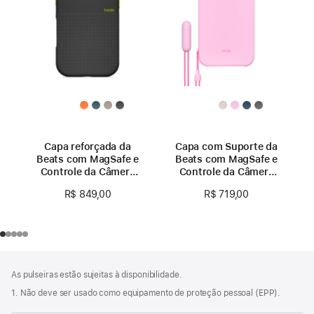
Capa reforçada da
Capa com Suporte da
Beats com MagSafe e
Beats com MagSafe e
Controle da Câmera
Controle da Câmera
para iPhone 17 –
para iPhone 17
R$ 849,00
R$ 719,00
Preto-everest
Pro Max – Quartzo-
rosa
Rodapé
Notas
As pulseiras estão sujeitas à disponibilidade.
de
rodapé
1. Não deve ser usado como equipamento de proteção pessoal (EPP).