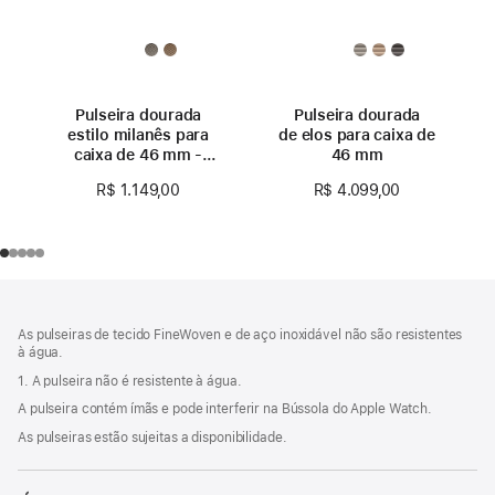
Pulseira dourada
Pulseira dourada
estilo milanês para
de elos para caixa de
caixa de 46 mm -
46 mm
M/G
R$ 1.149,00
R$ 4.099,00
Rodapé
Notas
de
As pulseiras de tecido FineWoven e de aço inoxidável não são resistentes
rodapé
à água.
1. A pulseira não é resistente à água.
A pulseira contém ímãs e pode interferir na Bússola do Apple Watch.
As pulseiras estão sujeitas a disponibilidade.