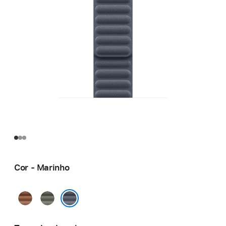
Cor - Marinho
Caramelo
Cinza-
sálvia
Marinho