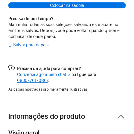
Colocar na sacola
Precisa de um tempo?
Mantenha todas as suas seleções salvando este aparelho
em Itens salvos. Depois, você pode voltar quando quiser e
continuar de onde parou.
Salvar para depois
Precisa de ajuda para comprar?
Converse agora pelo chat
(o
ou ligue para
0800-761-0867
.
link
abre
As caixas mostradas são meramente ilustrativas.
em
uma
nova
janela)
Informações do produto
Visão geral