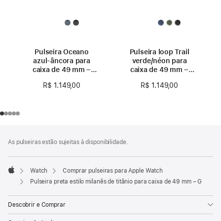
Pulseira Oceano
Pulseira loop Trail
azul-âncora para
verde/néon para
caixa de 49 mm –
caixa de 49 mm –
Natural de titânio
P/M – Natural de
R$ 1.149,00
R$ 1.149,00
titânio
Rodapé
Notas
As pulseiras estão sujeitas à disponibilidade.
de
rodapé
Watch
Comprar pulseiras para Apple Watch
Apple
Pulseira preta estilo milanês de titânio para caixa de 49 mm – G
Descobrir e Comprar