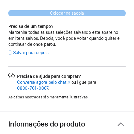
Colocar na sacola
Precisa de um tempo?
Mantenha todas as suas seleções salvando este aparelho
em Itens salvos. Depois, você pode voltar quando quiser e
continuar de onde parou.
Salvar para depois
Precisa de ajuda para comprar?
Converse agora pelo chat
(o
ou ligue para
0800-761-0867
.
link
abre
As caixas mostradas são meramente ilustrativas.
em
uma
nova
janela)
Informações do produto