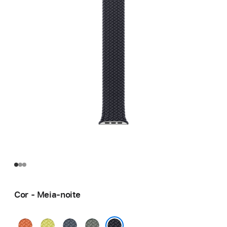
Cor - Meia-noite
Cúrcuma
Amarelo-
Azul-
Cinza-