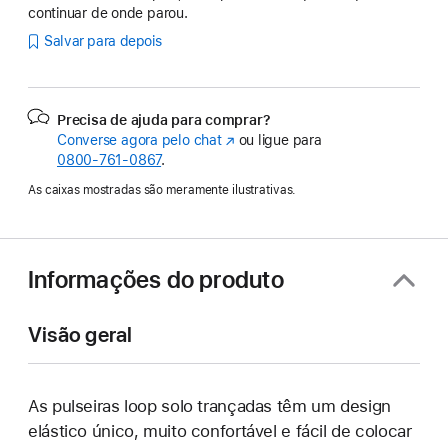
continuar de onde parou.
Salvar para depois
Precisa de ajuda para comprar?
Converse agora pelo chat
(o
ou ligue para
0800-761-0867
.
link
abre
As caixas mostradas são meramente ilustrativas.
em
uma
nova
janela)
Informações do produto
Visão geral
As pulseiras loop solo trançadas têm um design
elástico único, muito confortável e fácil de colocar