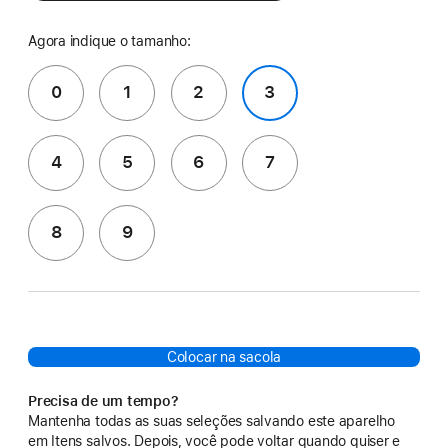
Agora indique o tamanho:
0
1
2
3
4
5
6
7
8
9
Colocar na sacola
Precisa de um tempo?
Mantenha todas as suas seleções salvando este aparelho
em Itens salvos. Depois, você pode voltar quando quiser e