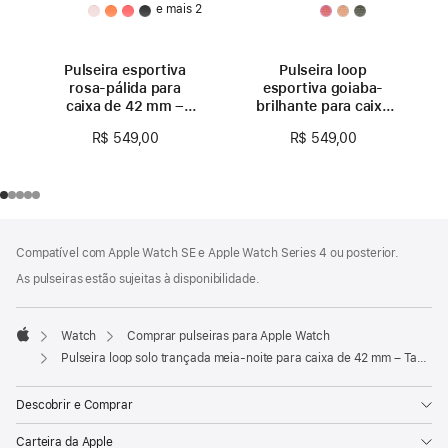
e mais 2
Pulseira esportiva
Pulseira loop
rosa-pálida para
esportiva goiaba-
caixa de 42 mm –
brilhante para caixa
P/M
de 42 mm
R$ 549,00
R$ 549,00
Rodapé
Notas
Compatível com Apple Watch SE e Apple Watch Series 4 ou posterior.
de
rodapé
As pulseiras estão sujeitas à disponibilidade.
Watch
Comprar pulseiras para Apple Watch
Apple
Pulseira loop solo trançada meia-noite para caixa de 42 mm – Tamanho 3
Descobrir e Comprar
Carteira da Apple