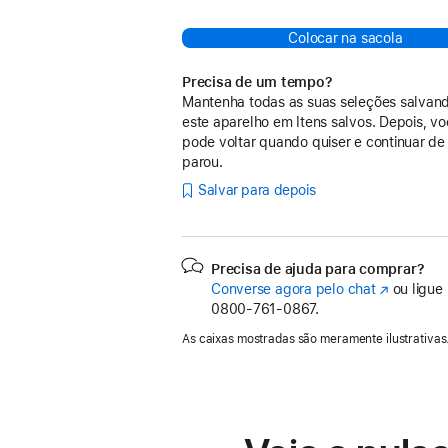
Colocar na sacola
Precisa de um tempo?
Mantenha todas as suas seleções salvan
este aparelho em Itens salvos. Depois, v
pode voltar quando quiser e continuar de
parou.
Salvar para depois
Precisa de ajuda para comprar?
Converse agora pelo chat
(o
ou ligue
0800-761-0867.
link
abre
As caixas mostradas são meramente ilustrativas
em
uma
nova
janela)