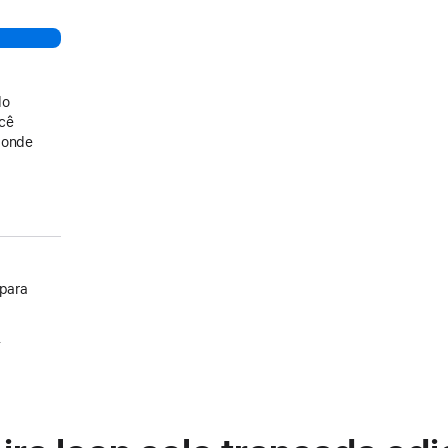
do
ocê
 onde
 para
.