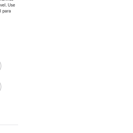
ável. Use
l para