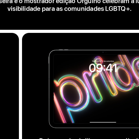
seira e o mostrador edição Orgulho celebram a l
visibilidade para as comunidades LGBTQ+.