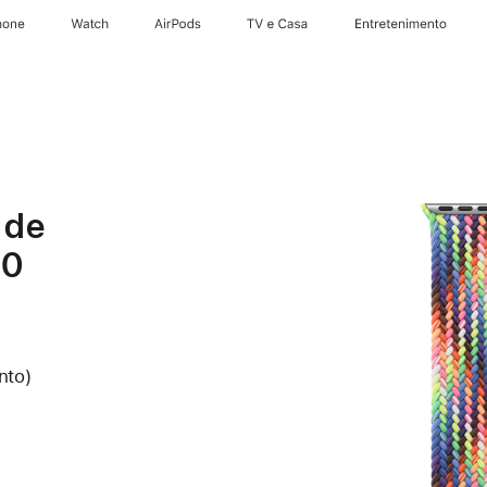
hone
Apple Watch
AirPods
TV e Casa
Entretenimento
 de
 0
nto)