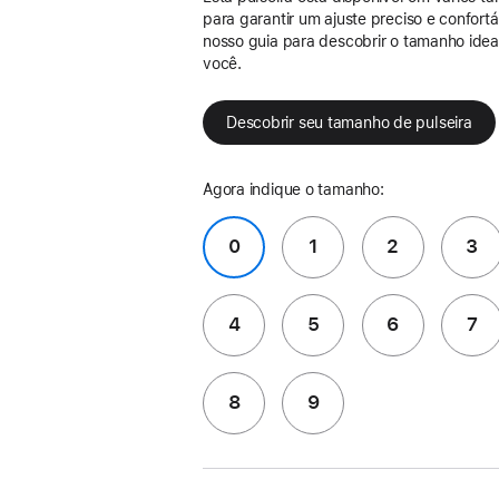
para garantir um ajuste preciso e confort
nosso guia para descobrir o tamanho idea
você.
Descobrir seu tamanho de pulseira
Agora indique o tamanho:
0
1
2
3
4
5
6
7
8
9