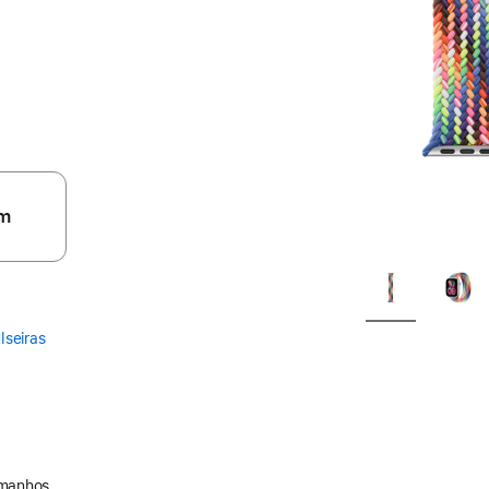
m
lseiras
amanhos