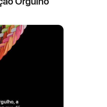
ição Orgulho
gulho, a