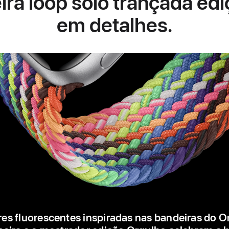
eira loop solo trançada ed
em detalhes.
es fluorescentes inspiradas nas bandeiras do Or