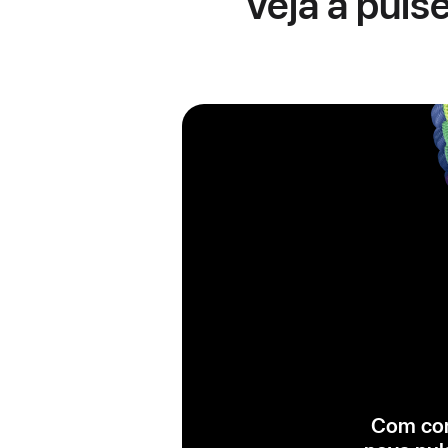
Veja a puls
Com cor