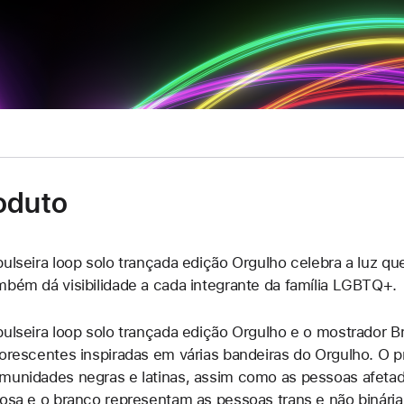
oduto
pulseira loop solo trançada edição Orgulho celebra a luz q
mbém dá visibilidade a cada integrante da família LGBTQ+.
pulseira loop solo trançada edição Orgulho e o mostrador B
uorescentes inspiradas em várias bandeiras do Orgulho. O 
munidades negras e latinas, assim como as pessoas afetada
rosa e o branco representam as pessoas trans e não binária