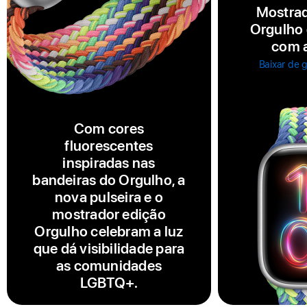
Mostrad
Orgulho
com a
Baixar de 
Com cores
fluorescentes
inspiradas nas
bandeiras do Orgulho, a
nova pulseira e o
mostrador edição
Orgulho celebram a luz
que dá visibilidade para
as comunidades
LGBTQ+.