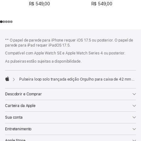
R$ 549,00
R$ 549,00
Rodapé
Notas
** O papel de parede para iPhone requer iOS 17.5 ou posterior. O papel de
de
parede para iPad requer iPadOS 17.5.
rodapé
Compatível com Apple Watch SE e Apple Watch Series 4 ou posterior.
As pulseiras estão sujeitas a disponibilidade.
Pulseira loop solo trançada edição Orgulho para caixa de 42 mm – Tamanho 0
Apple
Descobrir e Comprar
Carteira da Apple
Sua conta
Entretenimento
Apple Store