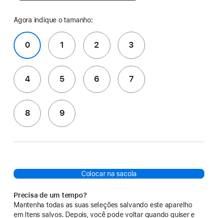
Agora indique o tamanho:
0
1
2
3
4
5
6
7
8
9
Colocar na sacola
Precisa de um tempo?
Mantenha todas as suas seleções salvando este aparelho
em Itens salvos. Depois, você pode voltar quando quiser e