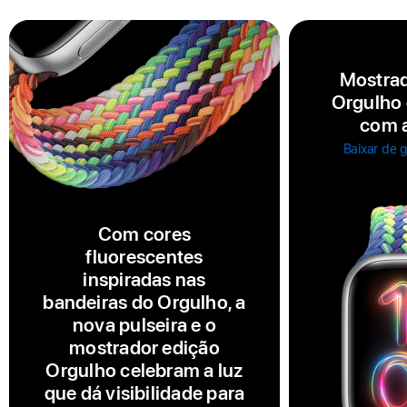
Mostrad
Orgulho
com a
Baixar de 
Com cores
fluorescentes
inspiradas nas
bandeiras do Orgulho, a
nova pulseira e o
mostrador edição
Orgulho celebram a luz
que dá visibilidade para