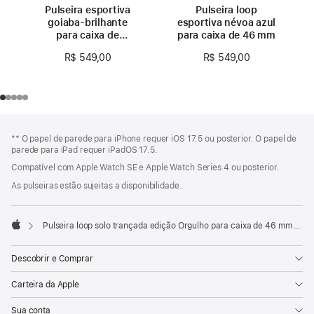
Pulseira esportiva
Pulseira loop
goiaba-brilhante
esportiva névoa azul
para caixa de
para caixa de 46 mm
46 mm – P/M
R$ 549,00
R$ 549,00
Rodapé
Notas
** O papel de parede para iPhone requer iOS 17.5 ou posterior. O papel de
de
parede para iPad requer iPadOS 17.5.
rodapé
Compatível com Apple Watch SE e Apple Watch Series 4 ou posterior.
As pulseiras estão sujeitas a disponibilidade.
Pulseira loop solo trançada edição Orgulho para caixa de 46 mm – Tamanho 8
Apple
Descobrir e Comprar
Carteira da Apple
Sua conta