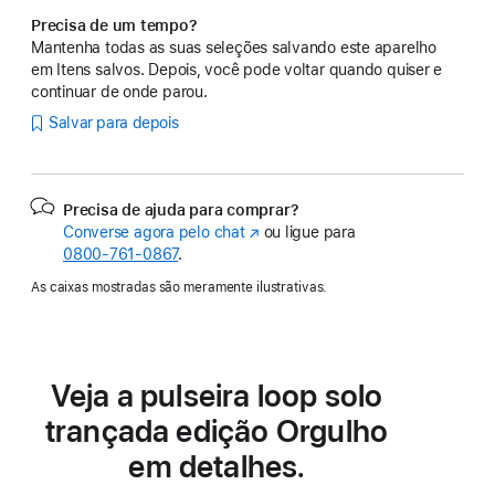
Precisa de um tempo?
Mantenha todas as suas seleções salvando este aparelho
em Itens salvos. Depois, você pode voltar quando quiser e
continuar de onde parou.
Salvar para depois
Precisa de ajuda para comprar?
Converse agora pelo chat
(o
ou ligue para
0800-761-0867
.
link
abre
As caixas mostradas são meramente ilustrativas.
em
uma
nova
janela)
Veja a pulseira loop solo
trançada edição Orgulho
em detalhes.