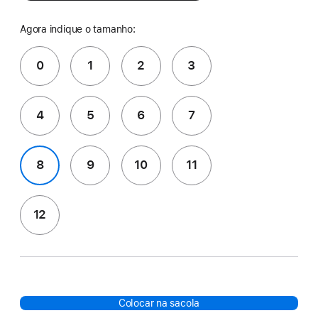
Agora indique o tamanho:
0
1
2
3
4
5
6
7
8
9
10
11
12
Colocar na sacola