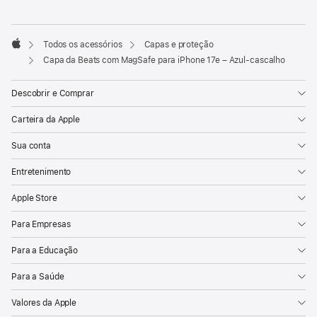
Rodapé
Notas
de
rodapé
Todos os acessórios
Capas e proteção
Apple
Capa da Beats com MagSafe para iPhone 17e – Azul-cascalho
Descobrir e Comprar
Carteira da Apple
Sua conta
Entretenimento
Apple Store
Para Empresas
Para a Educação
Para a Saúde
Valores da Apple