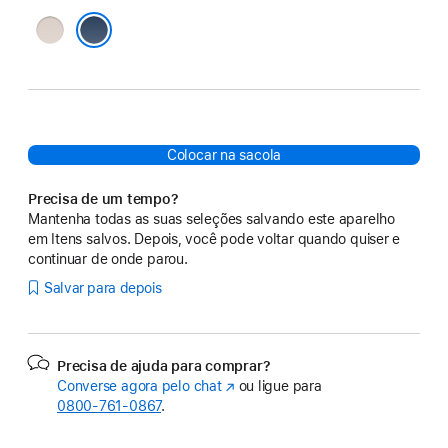
Calcário
cítrico
Azul-cascalho
Colocar na sacola
Precisa de um tempo?
Mantenha todas as suas seleções salvando este aparelho
em Itens salvos. Depois, você pode voltar quando quiser e
continuar de onde parou.
Salvar para depois
Precisa de ajuda para comprar?
Converse agora pelo chat
(o
ou ligue para
0800-761-0867
.
link
abre
em