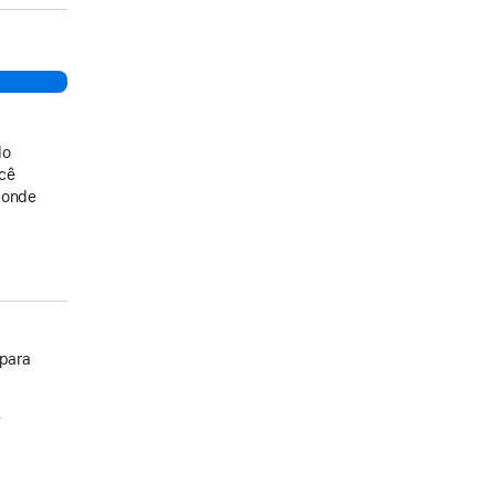
do
ocê
 onde
 para
.