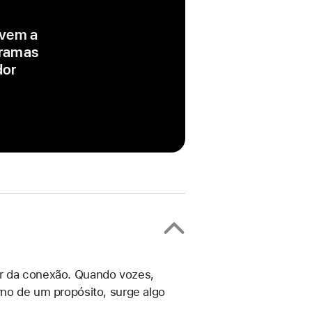
ovem a
gramas
dor
er da conexão. Quando vozes,
rno de um propósito, surge algo