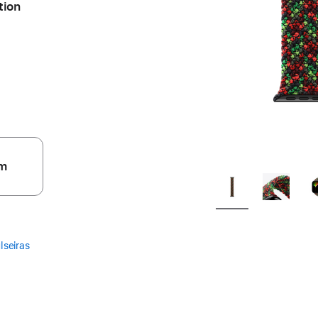
tion
m
lseiras