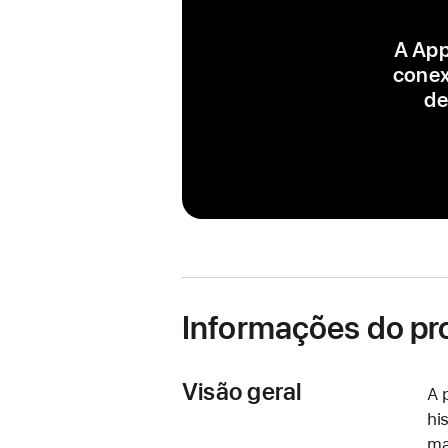
A App
conex
de
Informações do pr
Visão geral
A 
hi
ma