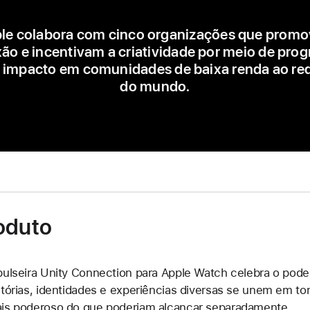
le colabora com cinco organizações que prom
ão e incentivam a criatividade por meio de pro
 impacto em comunidades de baixa renda ao re
do mundo.
oduto
pulseira Unity Connection para Apple Watch celebra o pod
stórias, identidades e experiências diversas se unem em to
is poderoso do que poderiam alcançar separadamente.