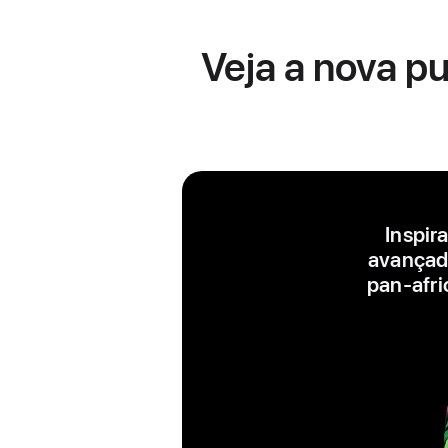
Veja a nova pu
Inspir
avançada
pan‑afri