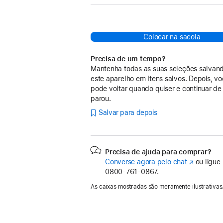
Colocar na sacola
Precisa de um tempo?
Mantenha todas as suas seleções salvan
este aparelho em Itens salvos. Depois, v
pode voltar quando quiser e continuar de
parou.
Salvar para depois
Precisa de ajuda para comprar?
Converse agora pelo chat
(o
ou ligue
0800-761-0867.
link
abre
As caixas mostradas são meramente ilustrativas
em
uma
nova
janela)