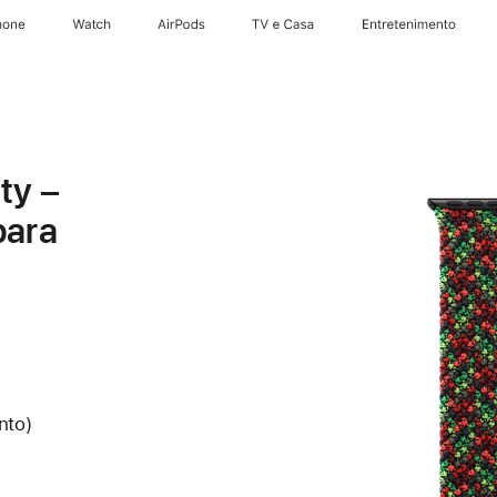
hone
Apple Watch
AirPods
TV e Casa
Entretenimento
ty –
para
nto)