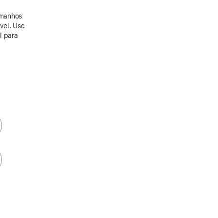
amanhos
ável. Use
l para