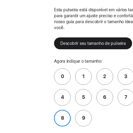
Esta pulseira está disponível em vários t
para garantir um ajuste preciso e confort
nosso guia para descobrir o tamanho idea
você.
Descobrir seu tamanho de pulseira
Agora indique o tamanho:
0
1
2
3
4
5
6
7
8
9