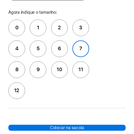
Agora indique o tamanho:
0
1
2
3
4
5
6
7
8
9
10
11
12
Colocar na sacola