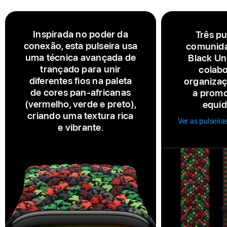
Inspirada no poder da
Três pu
conexão, esta pulseira usa
comunida
uma técnica avançada de
Black Un
trançado para unir
colab
diferentes fios na paleta
organiza
de cores pan‑africanas
a promo
(vermelho, verde e preto),
equid
criando uma textura rica
Ver as pulseira
e vibrante.