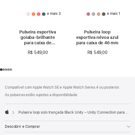
e mais 3
e mais 1
Pulseira esportiva
Pulseira loop
goiaba-brilhante
esportiva névoa azul
para caixa de
para caixa de 46 mm
46 mm – P/M
R$ 549,00
R$ 549,00
Rodapé
Notas
Compatível com Apple Watch SE e Apple Watch Series 4 ou posterior.
de
rodapé
As pulseiras estão sujeitas a disponibilidade.
Pulseira loop solo trançada Black Unity – Unity Connection para caixa de 46 mm – Tamanho 7
Apple
Descobrir e Comprar