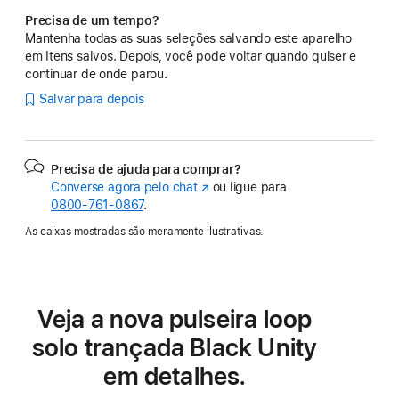
Precisa de um tempo?
Mantenha todas as suas seleções salvando este aparelho
em Itens salvos. Depois, você pode voltar quando quiser e
continuar de onde parou.
Salvar para depois
Precisa de ajuda para comprar?
Converse agora pelo chat
(o
ou ligue para
0800-761-0867
.
link
abre
As caixas mostradas são meramente ilustrativas.
em
uma
nova
janela)
Veja a nova pulseira loop
solo trançada Black Unity
em detalhes.