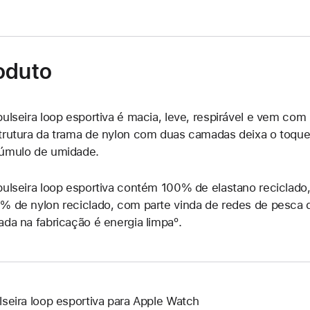
oduto
pulseira loop esportiva é macia, leve, respirável e vem com 
trutura da trama de nylon com duas camadas deixa o toque 
úmulo de umidade.
pulseira loop esportiva contém 100% de elastano reciclado,
% de nylon reciclado, com parte vinda de redes de pesca d
ada na fabricação é energia limpaº.
lseira loop esportiva para Apple Watch