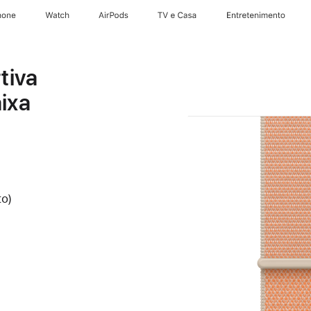
hone
Apple Watch
AirPods
TV e Casa
Entretenimento
tiva
ixa
to)
a-
ro