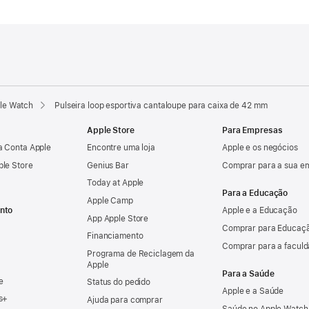
ple Watch
Pulseira loop esportiva cantaloupe para caixa de 42 mm
Apple Store
Para Empresas
a Conta Apple
Encontre uma loja
Apple e os negócios
ple Store
Genius Bar
Comprar para a sua e
Today at Apple
Para a Educação
Apple Camp
nto
Apple e a Educação
App Apple Store
Comprar para Educaçã
Financiamento
Comprar para a facul
Programa de Reciclagem da
Apple
Para a Saúde
e
Status do pedido
Apple e a Saúde
s+
Ajuda para comprar
Saúde no Apple Watch