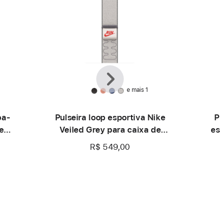
Anterior
Seguinte
e mais 1
ba-
Pulseira loop esportiva Nike
P
e
Veiled Grey para caixa de
es
42 mm
R$ 549,00