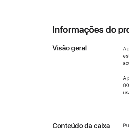
em
uma
nova
janela)
Informações do pr
Visão geral
A 
es
ac
A 
80
us
Conteúdo da caixa
Pu