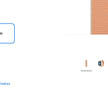
m
lseiras