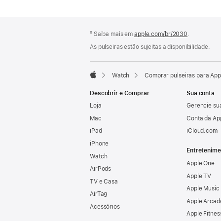
Rodapé
Notas
º Saiba mais em
apple.com/br/2030
.
de
rodapé
As pulseiras estão sujeitas a disponibilidade.
Watch
Comprar pulseiras para Ap
Apple
Descobrir e Comprar
Sua conta
Loja
Gerencie su
Mac
Conta da Ap
iPad
iCloud.com
iPhone
Entretenime
Watch
Apple One
AirPods
Apple TV
TV e Casa
Apple Music
AirTag
Apple Arcad
Acessórios
Apple Fitnes