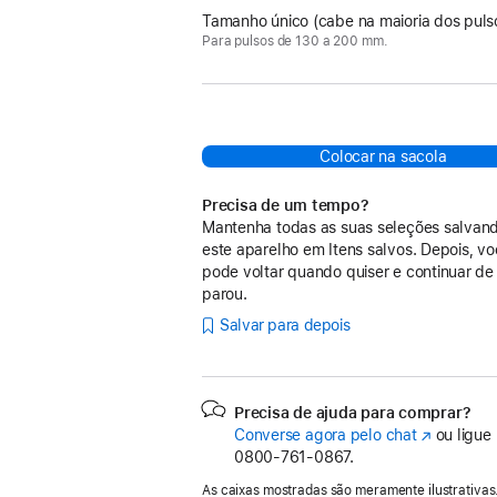
Tamanho único (cabe na maioria dos puls
Para pulsos de 130 a 200 mm.
Colocar na sacola
Precisa de um tempo?
Mantenha todas as suas seleções salvan
este aparelho em Itens salvos. Depois, v
pode voltar quando quiser e continuar de
parou.
Salvar para depois
Precisa de ajuda para comprar?
Converse agora pelo chat
(o
ou ligue
0800-761-0867.
link
abre
As caixas mostradas são meramente ilustrativas