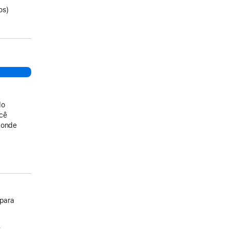
os)
do
ocê
 onde
 para
.