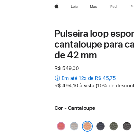
Apple
Loja
Mac
iPad
iP
Pulseira loop espor
cantaloupe para ca
de 42 mm
R$ 549,00
Em até 12x de R$ 45,75
R$ 494,10 à vista (10% de descon
Cor - Cantaloupe
Goiaba-
Névoa
Azul-
Floresta
Cinz
brilhante
azul
âncora
escu
Cantaloupe