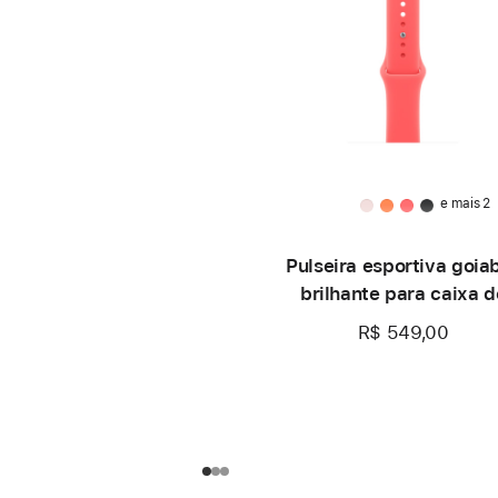
e mais 2
Pulseira esportiva goia
brilhante para caixa d
42 mm – P/M
R$ 549,00