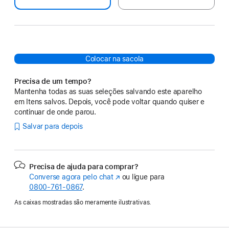
Colocar na sacola
Precisa de um tempo?
Mantenha todas as suas seleções salvando este aparelho
em Itens salvos. Depois, você pode voltar quando quiser e
continuar de onde parou.
Salvar para depois
Precisa de ajuda para comprar?
Converse agora pelo chat
(o
ou ligue para
0800-761-0867
.
link
abre
As caixas mostradas são meramente ilustrativas.
em
uma
nova