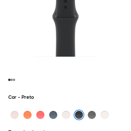
Cor - Preto
Rosa-
Mandarina
Goiaba-
Azul-
Estelar
Cinza-
Blush-
pálido
brilhante
âncora
pedra
claro
Preto