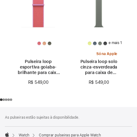
e mais 1
Só na Apple
Pulseira loop
Pulseira loop solo
esportiva goiaba-
cinza-esverdeada
brilhante para caixa
para caixa de
de 42 mm
42 mm – Tamanho 0
R$ 549,00
R$ 549,00
Rodapé
Notas
As pulseiras estão sujeitas à disponibilidade.
de
rodapé
Watch
Comprar pulseiras para Apple Watch