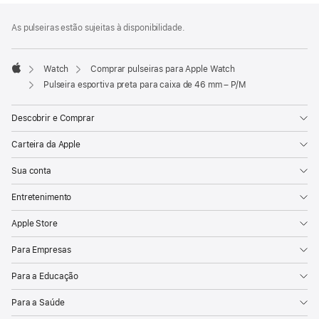
Rodapé
Notas
As pulseiras estão sujeitas à disponibilidade.
de
rodapé
Watch
Comprar pulseiras para Apple Watch
Apple
Pulseira esportiva preta para caixa de 46 mm – P/M
Descobrir e Comprar
Carteira da Apple
Sua conta
Entretenimento
Apple Store
Para Empresas
Para a Educação
Para a Saúde