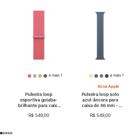
e mais 1
e mais 1
Só na Apple
Pulseira loop
Pulseira loop solo
esportiva goiaba-
azul-âncora para
brilhante para caixa
caixa de 46 mm –
de 46 mm
Tamanho 0
R$ 549,00
R$ 549,00