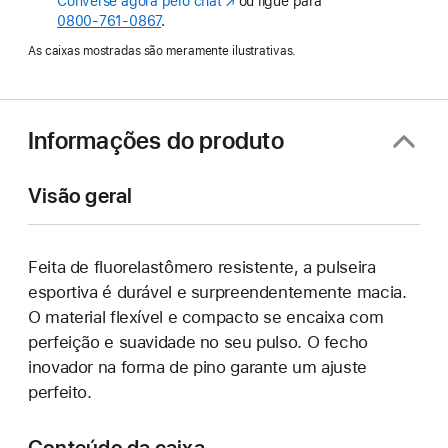
Converse agora pelo chat
(o
ou ligue para
0800-761-0867
.
link
abre
As caixas mostradas são meramente ilustrativas.
em
uma
nova
janela)
Informações do produto
Visão geral
Feita de fluorelastômero resistente, a pulseira
esportiva é durável e surpreendentemente macia.
O material flexível e compacto se encaixa com
perfeição e suavidade no seu pulso. O fecho
inovador na forma de pino garante um ajuste
perfeito.
Conteúdo da caixa