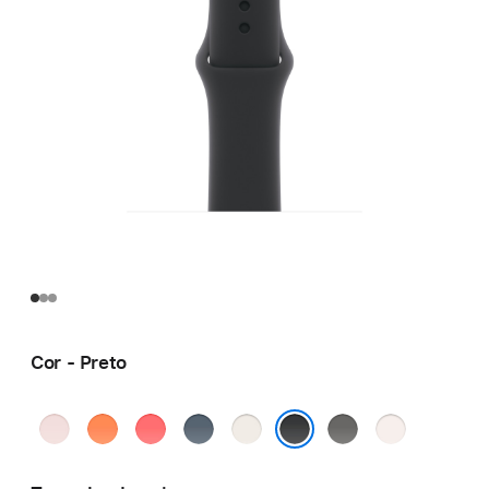
Cor - Preto
Rosa-
Mandarina
Goiaba-
Azul-
Estelar
Cinza-
Blush-
pálido
brilhante
âncora
pedra
claro
Preto