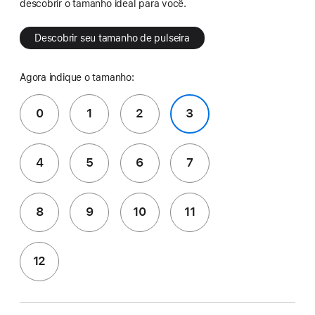
descobrir o tamanho ideal para você.
Descobrir seu tamanho de pulseira
Agora indique o tamanho:
0
1
2
3
4
5
6
7
8
9
10
11
12