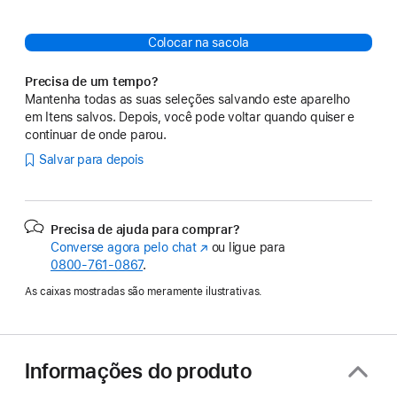
Colocar na sacola
Precisa de um tempo?
Mantenha todas as suas seleções salvando este aparelho
em Itens salvos. Depois, você pode voltar quando quiser e
continuar de onde parou.
Salvar para depois
Precisa de ajuda para comprar?
Converse agora pelo chat
(o
ou ligue para
0800-761-0867
.
link
abre
As caixas mostradas são meramente ilustrativas.
em
uma
nova
janela)
Informações do produto