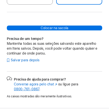
Colocar na sacola
Precisa de um tempo?
Mantenha todas as suas seleções salvando este aparelho
em Itens salvos. Depois, você pode voltar quando quiser e
continuar de onde parou.
Salvar para depois
Precisa de ajuda para comprar?
Converse agora pelo chat
(o
ou ligue para
0800-761-0867
.
link
abre
As caixas mostradas são meramente ilustrativas.
em
uma
nova