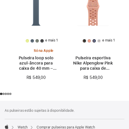
e mais 1
e mais 1
Só na Apple
Pulseira loop solo
Pulseira esportiva
azul-âncora para
Nike Alpenglow Pink
caixa de 40 mm –
para caixa de
Tamanho 0
40 mm – P/M
R$ 549,00
R$ 549,00
Rodapé
Notas
As pulseiras estão sujeitas à disponibilidade.
de
rodapé
Watch
Comprar pulseiras para Apple Watch