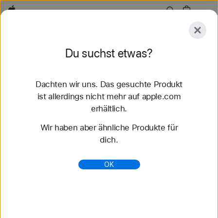
Apple
Entdecken
Du suchst etwas?
Senden
Zurücksetzen
Dachten wir uns. Das gesuchte Produkt
Entdecken
Zubehör
Support
Store finden
ist allerdings nicht mehr auf apple.com
erhältlich.
35 Ergebnisse gefunden
Wir haben aber ähnliche Produkte für
dich.
AppleCare - Apple (CH)
Hol dir vorrangigen Support, schnelle Reparaturen
OK
bei unabsichtlicher Beschädigung und Schutz bei
Diebstahl und Verlust für alle deine Apple Produkte.
https://www.apple.com/chde/applecare/