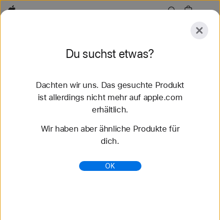
Apple
Entdecken
Du suchst etwas?
Senden
Zurücksetzen
Dachten wir uns. Das gesuchte Produkt
Entdecken
Zubehör
Support
Store finden
ist allerdings nicht mehr auf apple.com
erhältlich.
50 Ergebnisse gefunden
Wir haben aber ähnliche Produkte für
dich.
Geflochtenes Solo Loop Apple Watch Armbänder
kaufen - Apple (CH)
OK
Entdecke die neuesten Apple Watch Armbänder
und ändere deinen Look. Wähle aus verschiedenen
Farben, Materialien und Styles. Jetzt auf apple.com
kaufen.
https://www.apple.com/ch-