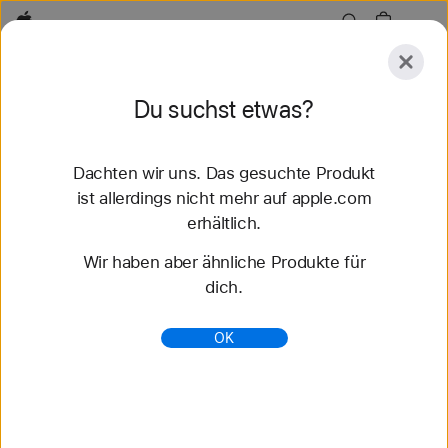
Apple
Entdecken
Du suchst etwas?
Senden
Zurücksetzen
Dachten wir uns. Das gesuchte Produkt
Entdecken
Zubehör
Support
Store finden
ist allerdings nicht mehr auf apple.com
erhältlich.
49 Ergebnisse gefunden
Wir haben aber ähnliche Produkte für
dich.
Geflochtenes Solo Loop Apple Watch Armbänder
kaufen - Apple (CH)
OK
Entdecke die neuesten Apple Watch Armbänder
und ändere deinen Look. Wähle aus verschiedenen
Farben, Materialien und Styles. Jetzt auf apple.com
kaufen.
https://www.apple.com/ch-